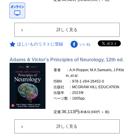
詳しく見る
ほしいものリストに登録
いいね
Adams & Victor's Principles of Neurology, 12th ed.
著者
：A.H.Ropper, M.A.Samuels, J.P.Kle
in, et al.
ISBN
：978-1-264-26452-0
出版社
：MCGRAW HILL EDUCATION
出版年
：2023年
ページ数
：1605pp.
36,113円
定価
(本体32,830円 ＋ 税)
詳しく見る