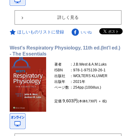
詳しく見る
ほしいものリストに登録
いいね
West's Respiratory Physiology, 11th ed.(Int'l ed.)
- The Essentials
著者
：J.B.West & A.M.Luks
ISBN
：978-1-975139-26-1
出版社
：WOLTERS KLUWER
出版年
：2021年
ページ数
：254pp.(100illus.)
9,603円
定価
(本体8,730円 ＋ 税)