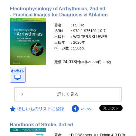
Electrophysiology of Arrhythmias, 2nd ed.
- Practical Images for Diagnosis & Ablation
著者
：R.T.Ho
ISBN
：978-1-975101-10-7
出版社
：WOLTERS KLUWER
出版年
：2020年
ページ数
：550pp.
24,013円
定価
(本体21,830円 ＋ 税)
詳しく見る
ほしいものリストに登録
いいね
Handbook of Stroke, 3rd ed.
著者
：D.O.Wiebers, V.L.Feigin & R.D.Br