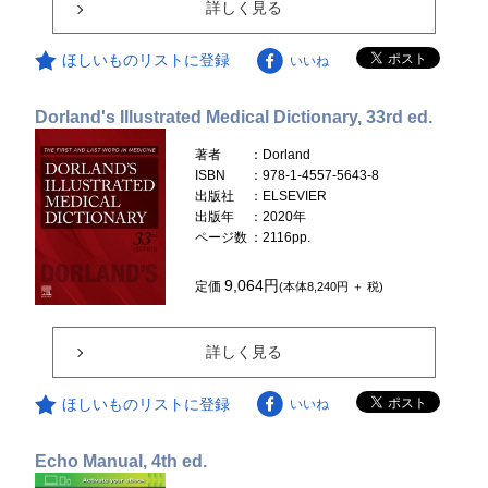
詳しく見る
ほしいものリストに登録
いいね
Dorland's Illustrated Medical Dictionary, 33rd ed.
著者
：Dorland
ISBN
：978-1-4557-5643-8
出版社
：ELSEVIER
出版年
：2020年
ページ数
：2116pp.
9,064円
定価
(本体8,240円 ＋ 税)
詳しく見る
ほしいものリストに登録
いいね
Echo Manual, 4th ed.