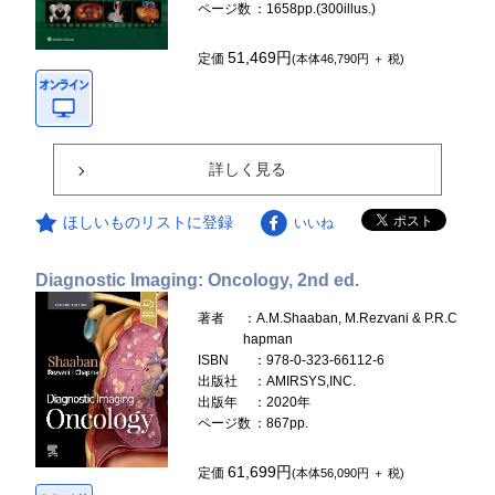
ページ数
：1658pp.(300illus.)
51,469円
定価
(本体46,790円 ＋ 税)
詳しく見る
ほしいものリストに登録
いいね
Diagnostic Imaging: Oncology, 2nd ed.
著者
：A.M.Shaaban, M.Rezvani & P.R.C
hapman
ISBN
：978-0-323-66112-6
出版社
：AMIRSYS,INC.
出版年
：2020年
ページ数
：867pp.
61,699円
定価
(本体56,090円 ＋ 税)