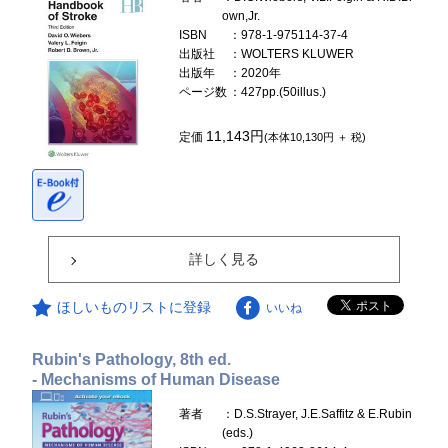
own,Jr.
ISBN
：978-1-975114-37-4
出版社
：WOLTERS KLUWER
出版年
：2020年
ページ数
：427pp.(50illus.)
11,143円
定価
(本体10,130円 ＋ 税)
詳しく見る
ほしいものリストに登録
いいね
Rubin's Pathology, 8th ed.
- Mechanisms of Human Disease
著者
：D.S.Strayer, J.E.Saffitz & E.Rubin
(eds.)