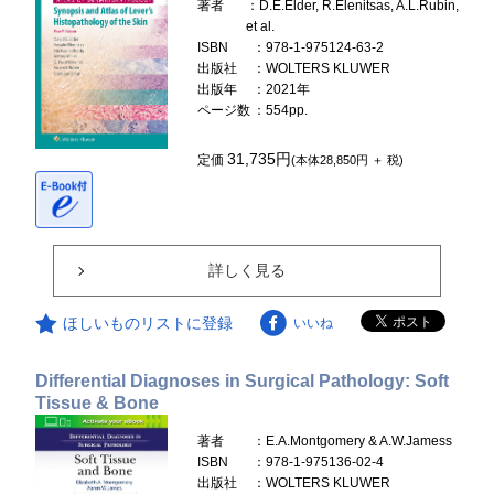
著者
：D.E.Elder, R.Elenitsas, A.L.Rubin,
et al.
ISBN
：978-1-975124-63-2
出版社
：WOLTERS KLUWER
出版年
：2021年
ページ数
：554pp.
31,735円
定価
(本体28,850円 ＋ 税)
詳しく見る
ほしいものリストに登録
いいね
Differential Diagnoses in Surgical Pathology: Soft
Tissue & Bone
著者
：E.A.Montgomery & A.W.Jamess
ISBN
：978-1-975136-02-4
出版社
：WOLTERS KLUWER