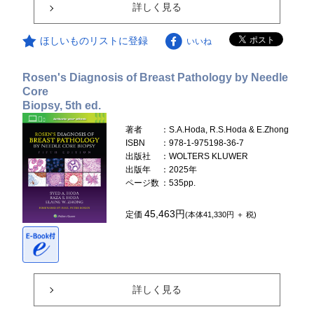
詳しく見る
ほしいものリストに登録
いいね
Rosen's Diagnosis of Breast Pathology by Needle
Core
Biopsy, 5th ed.
著者
：S.A.Hoda, R.S.Hoda & E.Zhong
ISBN
：978-1-975198-36-7
出版社
：WOLTERS KLUWER
出版年
：2025年
ページ数
：535pp.
45,463円
定価
(本体41,330円 ＋ 税)
詳しく見る