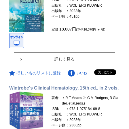
ISBN
：978-1-975174-40-8
出版社
：WOLTERS KLUWER
出版年
：2023年
ページ数
：451pp.
18,007円
定価
(本体16,370円 ＋ 税)
詳しく見る
ほしいものリストに登録
いいね
Wintrobe's Clinical Hematology, 15th ed., in 2 vols.
著者
：R.T.Means.Jr, G.M.Rodgers, B.Gla
der, et al.(eds.)
ISBN
：978-1-975184-69-8
出版社
：WOLTERS KLUWER
出版年
：2023年
ページ数
：2386pp.