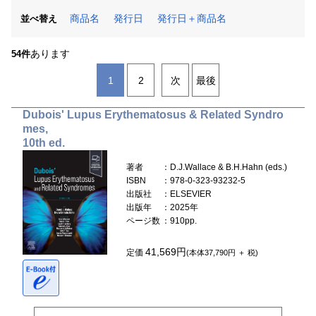
商品名
発行日
発行日＋商品名
並べ替え
あります
54件
1
2
次
最後
Dubois' Lupus Erythematosus & Related Syndro
mes,
10th ed.
著者
：D.J.Wallace & B.H.Hahn (eds.)
ISBN
：978-0-323-93232-5
出版社
：ELSEVIER
出版年
：2025年
ページ数
：910pp.
41,569円
定価
(本体37,790円 ＋ 税)