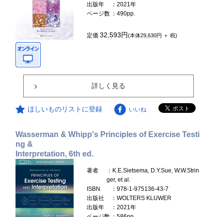
出版年
：2021年
ページ数
：490pp.
32,593円
定価
(本体29,630円 ＋ 税)
詳しく見る
ほしいものリストに登録
いいね
Wasserman & Whipp's Principles of Exercise Testi
ng &
Interpretation, 6th ed.
著者
：K.E.Sietsema, D.Y.Sue, W.W.Strin
ger, et al.
ISBN
：978-1-975136-43-7
出版社
：WOLTERS KLUWER
出版年
：2021年
ページ数
：586pp.