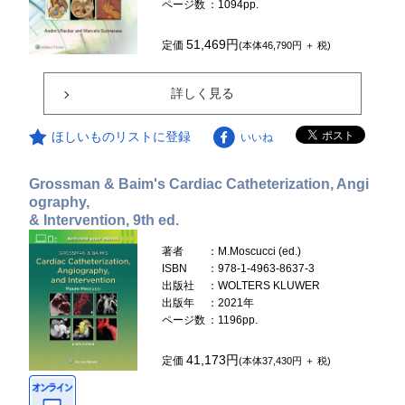
ページ数
：1094pp.
51,469円
定価
(本体46,790円 ＋ 税)
詳しく見る
ほしいものリストに登録
いいね
Grossman & Baim's Cardiac Catheterization, Angi
ography,
& Intervention, 9th ed.
著者
：M.Moscucci (ed.)
ISBN
：978-1-4963-8637-3
出版社
：WOLTERS KLUWER
出版年
：2021年
ページ数
：1196pp.
41,173円
定価
(本体37,430円 ＋ 税)