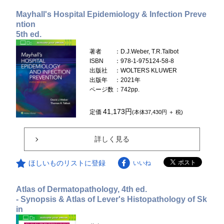
Mayhall's Hospital Epidemiology & Infection Preve
ntion
5th ed.
著者
：D.J.Weber, T.R.Talbot
ISBN
：978-1-975124-58-8
出版社
：WOLTERS KLUWER
出版年
：2021年
ページ数
：742pp.
41,173円
定価
(本体37,430円 ＋ 税)
詳しく見る
ほしいものリストに登録
いいね
Atlas of Dermatopathology, 4th ed.
- Synopsis & Atlas of Lever's Histopathology of Sk
in