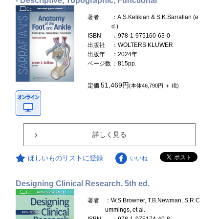
- Descriptive, Topographic, Functional
著者
：A.S.Kelikian & S.K.Sarrafian (e
d.)
ISBN
：978-1-975160-63-0
出版社
：WOLTERS KLUWER
出版年
：2024年
ページ数
：815pp.
51,469円
定価
(本体46,790円 ＋ 税)
詳しく見る
ほしいものリストに登録
いいね
Designing Clinical Research, 5th ed.
著者
：W.S.Browner, T.B.Newman, S.R.C
ummings, et al.