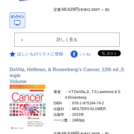
68,629円
定価
(本体62,390円 ＋ 税)
詳しく見る
ほしいものリストに登録
いいね
DeVita, Hellman, & Rosenberg's Cancer, 12th ed.,S
ingle
Volume
著者
：V.T.DeVita,Jr., T.S.Lawrence & S.
A.Rosenberg
ISBN
：978-1-975184-74-2
出版社
：WOLTERS KLUWER
出版年
：2023年
ページ数
：1880pp.
68,629円
定価
(本体62,390円 ＋ 税)