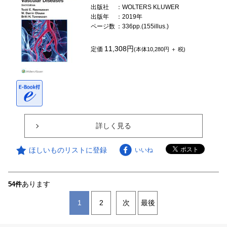
出版社
：WOLTERS KLUWER
出版年
：2019年
ページ数
：336pp.(155illus.)
11,308円
定価
(本体10,280円 ＋ 税)
詳しく見る
ほしいものリストに登録
いいね
あります
54件
1
2
次
最後