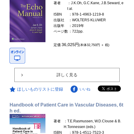
著者
：J.K.Oh, G.C.Kane, J.B.Seward, e
t al.
ISBN
：978-1-4963-1219-8
出版社
：WOLTERS KLUWER
出版年
：2019年
ページ数
：722pp.
36,025円
定価
(本体32,750円 ＋ 税)
詳しく見る
ほしいものリストに登録
いいね
Handbook of Patient Care in Vascular Diseases, 6t
h ed.
著者
：T.E.Rasmussen, W.D.Clouse & B.
H.Tonnessen (eds.)
ISBN
：978-1-4511-7523-3