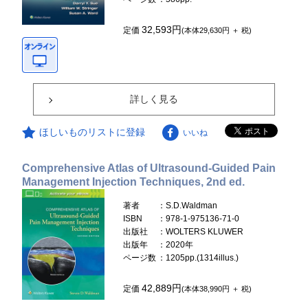
32,593円
定価
(本体29,630円 ＋ 税)
詳しく見る
ほしいものリストに登録
いいね
Comprehensive Atlas of Ultrasound-Guided Pain
Management Injection Techniques, 2nd ed.
著者
：S.D.Waldman
ISBN
：978-1-975136-71-0
出版社
：WOLTERS KLUWER
出版年
：2020年
ページ数
：1205pp.(1314illus.)
42,889円
定価
(本体38,990円 ＋ 税)