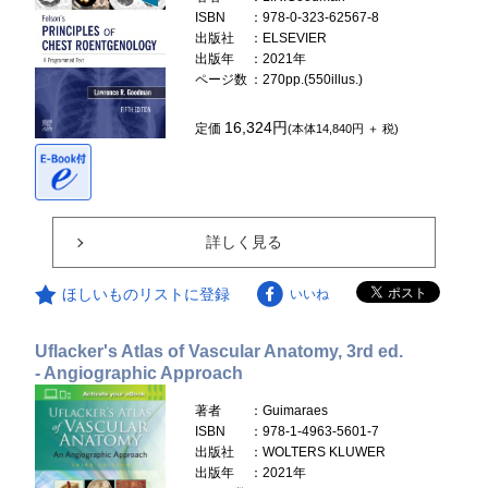
ISBN
：978-0-323-62567-8
出版社
：ELSEVIER
出版年
：2021年
ページ数
：270pp.(550illus.)
16,324円
定価
(本体14,840円 ＋ 税)
詳しく見る
ほしいものリストに登録
いいね
Uflacker's Atlas of Vascular Anatomy, 3rd ed.
- Angiographic Approach
著者
：Guimaraes
ISBN
：978-1-4963-5601-7
出版社
：WOLTERS KLUWER
出版年
：2021年