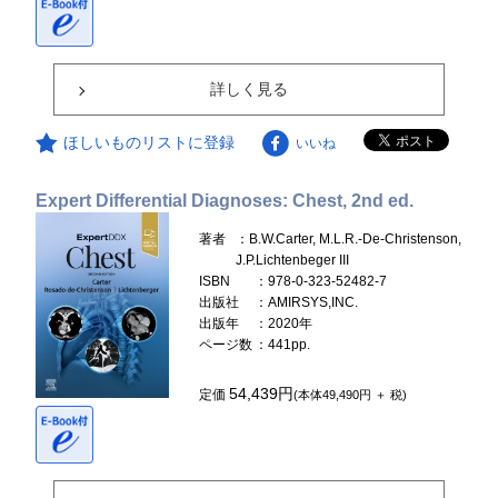
詳しく見る
ほしいものリストに登録
いいね
Expert Differential Diagnoses: Chest, 2nd ed.
著者
：B.W.Carter, M.L.R.-De-Christenson,
J.P.Lichtenbeger III
ISBN
：978-0-323-52482-7
出版社
：AMIRSYS,INC.
出版年
：2020年
ページ数
：441pp.
54,439円
定価
(本体49,490円 ＋ 税)