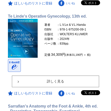
ほしいものリストに登録
いいね
Te Linde's Operative Gynecology, 13th ed.
著者
：L.V.Le & V.L.Handa
ISBN
：978-1-975200-09-1
出版社
：WOLTERS KLUWER
出版年
：2024年
ページ数
：839pp.
34,309円
定価
(本体31,190円 ＋ 税)
詳しく見る
ほしいものリストに登録
いいね
Sarrafian's Anatomy of the Foot & Ankle, 4th ed.