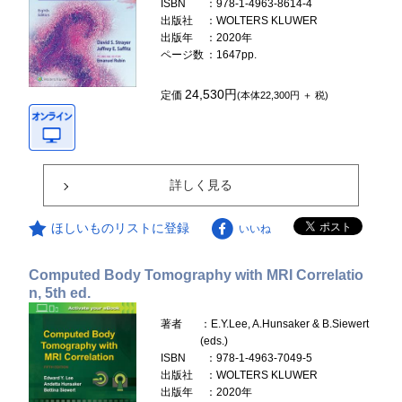
ISBN
：978-1-4963-8614-4
出版社
：WOLTERS KLUWER
出版年
：2020年
ページ数
：1647pp.
24,530円
定価
(本体22,300円 ＋ 税)
詳しく見る
ほしいものリストに登録
いいね
Computed Body Tomography with MRI Correlatio
n, 5th ed.
著者
：E.Y.Lee, A.Hunsaker & B.Siewert
(eds.)
ISBN
：978-1-4963-7049-5
出版社
：WOLTERS KLUWER
出版年
：2020年