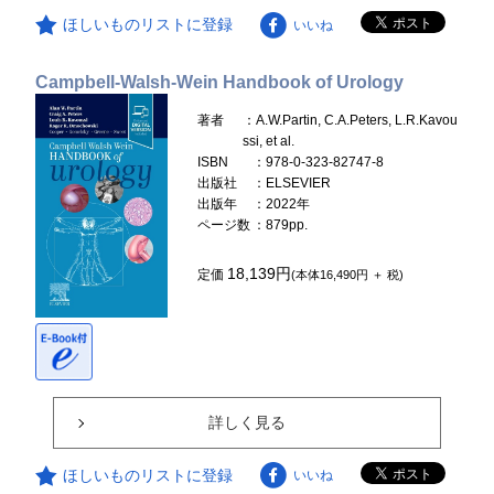
ほしいものリストに登録
いいね
Campbell-Walsh-Wein Handbook of Urology
著者
：A.W.Partin, C.A.Peters, L.R.Kavou
ssi, et al.
ISBN
：978-0-323-82747-8
出版社
：ELSEVIER
出版年
：2022年
ページ数
：879pp.
18,139円
定価
(本体16,490円 ＋ 税)
詳しく見る
ほしいものリストに登録
いいね