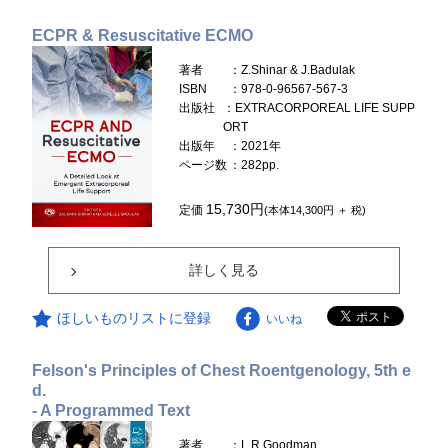
ECPR & Resuscitative ECMO
著者
：Z.Shinar & J.Badulak
ISBN
：978-0-96567-567-3
出版社
：EXTRACORPOREAL LIFE SUPP
ORT
出版年
：2021年
ページ数
：282pp.
15,730円
定価
(本体14,300円 ＋ 税)
詳しく見る
ほしいものリストに登録
いいね
Felson's Principles of Chest Roentgenology, 5th e
d.
- A Programmed Text
著者
：L.R.Goodman