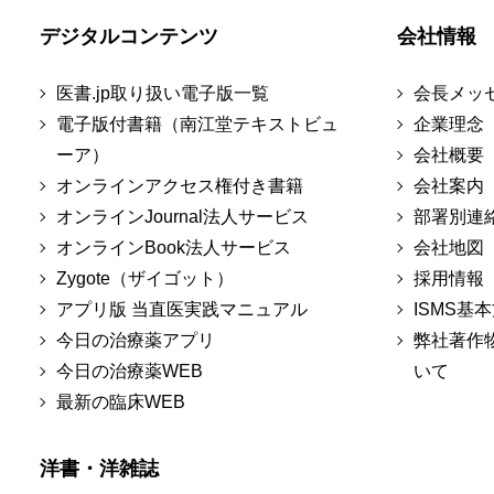
デジタルコンテンツ
会社情報
医書.jp取り扱い電子版一覧
会長メッ
電子版付書籍（南江堂テキストビュ
企業理念
ーア）
会社概要
オンラインアクセス権付き書籍
会社案内
オンラインJournal法人サービス
部署別連
オンラインBook法人サービス
会社地図
Zygote（ザイゴット）
採用情報
アプリ版 当直医実践マニュアル
ISMS基
今日の治療薬アプリ
弊社著作
今日の治療薬WEB
いて
最新の臨床WEB
洋書・洋雑誌