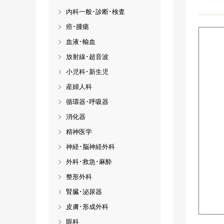
内科一般･診断･検査
癌･腫瘍
血液･輸血
放射線･超音波
小児科･新生児
産婦人科
循環器･呼吸器
消化器
精神医学
神経･脳神経外科
外科･救急･麻酔
整形外科
腎臓･泌尿器
皮膚･形成外科
眼科