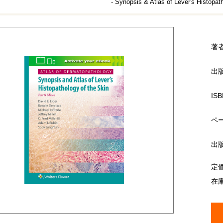
- Synopsis & Atlas of Lever's Histopat
著
出
ISB
ペ
出
定
在