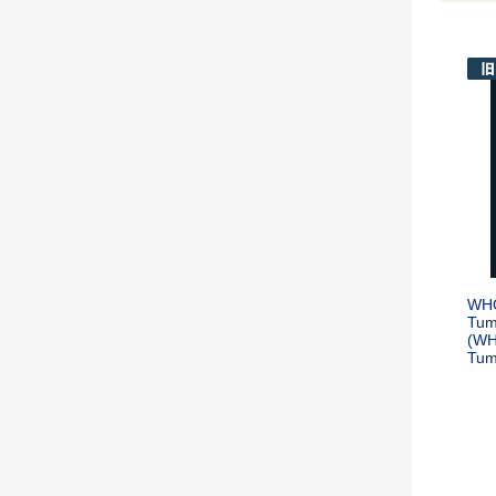
WHO 
Tum
(WHO
Tum