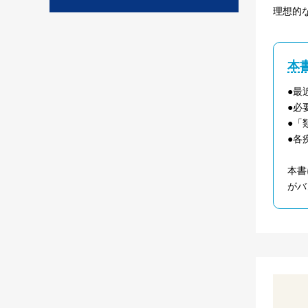
理想的
本
●最
●必
●「
●各
本書
がバ