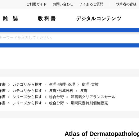
ご利用ガイド
お問い合わせ
よくあるご質問
執筆者の皆様
雑 誌
教 科 書
デジタルコンテンツ
洋書
カテゴリから探す
生理･病理･薬理
病理･実験
洋書
カテゴリから探す
皮膚･形成外科
皮膚
洋書
シリーズから探す
総合分野
洋書籍クリアランスセール
洋書
シリーズから探す
総合分野
期間限定特別価格販売
Atlas of Dermatopatholog