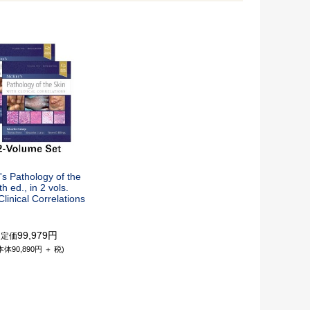
s Pathology of the
th ed., in 2 vols.
Clinical Correlations
99,979円
定価
本体90,890円 ＋ 税)