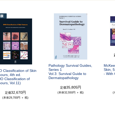
Pathology Survival Guides,
McKee'
Series 1
Skin, 5
Classification of Skin
Vol.3: Survival Guide to
- With 
ours, 4th ed.
Dermatopathology
 Classification of
ours, Vol.11)
35,805円
定価
32,670円
定価
(本体32,550円 ＋ 税)
(
(本体29,700円 ＋ 税)