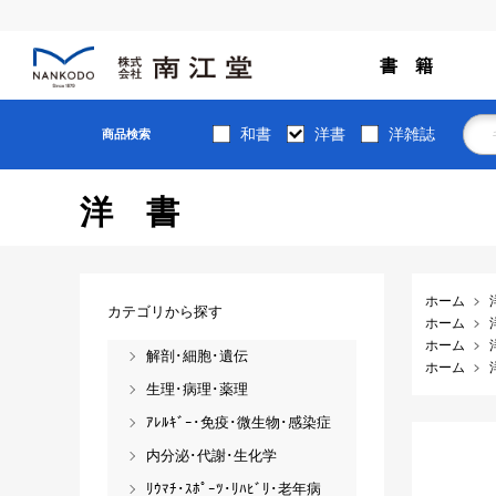
書 籍
和書
洋書
洋雑誌
商品検索
洋書
ホーム
カテゴリから探す
ホーム
ホーム
解剖･細胞･遺伝
ホーム
生理･病理･薬理
ｱﾚﾙｷﾞｰ･免疫･微生物･感染症
内分泌･代謝･生化学
ﾘｳﾏﾁ･ｽﾎﾟｰﾂ･ﾘﾊﾋﾞﾘ･老年病