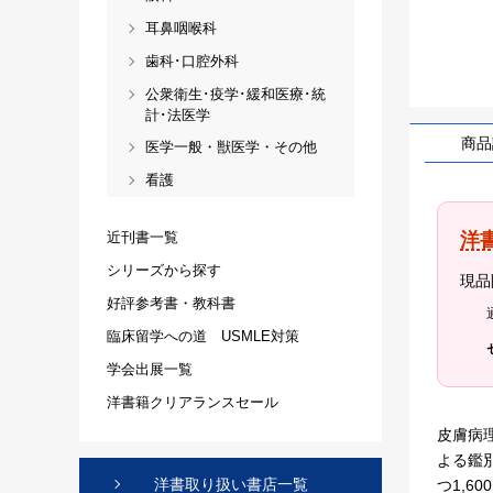
耳鼻咽喉科
歯科･口腔外科
公衆衛生･疫学･緩和医療･統
計･法医学
商品
医学一般・獣医学・その他
看護
洋
近刊書一覧
シリーズから探す
現品
好評参考書・教科書
臨床留学への道 USMLE対策
学会出展一覧
洋書籍クリアランスセール
皮膚病
よる鑑
洋書取り扱い書店一覧
つ1,