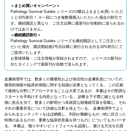
＜まとめ買いキャンペーン＞
Pathology Survival Guides シリーズの3冊以上をまとめ買いいただ
くと10%割引！ ※一回につき複数冊購入いただいた場合の割引で
す。継続購読と異なり、ご注文以降に最新刊が自動的に送られるわ
けではありません。
＜継続購読割引＞
Pathology Survival Guides シリーズを継続購読としてご注文いた
だいた場合、購読開始後2号目以降に発行される分を10%割引にて
ご提供いたします。
お客様情報・ご注文情報が登録されますので、 シリーズの新刊が
出たタイミングで最新刊が自動で送られます。
皮膚病理学では、数多くの腫瘍性および炎症性の皮膚疾患についての、
微視的側面や臨床的側面に関する知識が必要となってくる。 この広範
で複雑な分野にアプローチすることは大変であるが、本書はその堅調な
スタートを手助けする内容となっている。 診断を下す際に鍵となる特
徴に焦点を当て、数多くの鮮明かつ高画質な顕微鏡写真を収載し、それ
ぞれの重要所見について詳細な注釈を添えている。 皮膚病理学でよく
みられるエンティティをほぼ網羅し、判別が難解なもの（特に目立った
特徴のあるものや、重要な臨床的意義を持つもの）についてもカバーす
る。 本書は、陥りやすいピットフォールを認識し、避ける方法を伝授