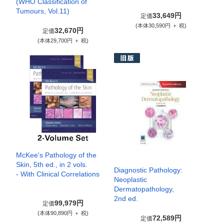
(WHO Classification of
Tumours, Vol.11)
33,649円
定価
(本体30,590円 ＋ 税)
32,670円
定価
(本体29,700円 ＋ 税)
McKee's Pathology of the
Skin, 5th ed., in 2 vols.
Diagnostic Pathology:
- With Clinical Correlations
Neoplastic
Dermatopathology,
2nd ed.
99,979円
定価
(本体90,890円 ＋ 税)
72,589円
定価