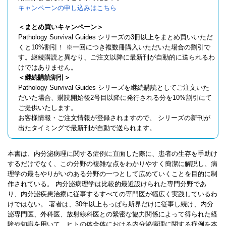
キャンペーンの申し込みはこちら
＜まとめ買いキャンペーン＞
Pathology Survival Guides シリーズの3冊以上をまとめ買いいただ
くと10%割引！ ※一回につき複数冊購入いただいた場合の割引で
す。継続購読と異なり、ご注文以降に最新刊が自動的に送られるわ
けではありません。
＜継続購読割引＞
Pathology Survival Guides シリーズを継続購読としてご注文いた
だいた場合、購読開始後2号目以降に発行される分を10%割引にて
ご提供いたします。
お客様情報・ご注文情報が登録されますので、 シリーズの新刊が
出たタイミングで最新刊が自動で送られます。
本書は、内分泌病理に関する症例に直面した際に、患者の生存を手助け
するだけでなく、この分野の複雑な点をわかりやすく簡潔に解説し、病
理学の最もやりがいのある分野の一つとして広めていくことを目的に制
作されている。 内分泌病理学は比較的最近設けられた専門分野であ
り、内分泌疾患治療に従事するすべての専門医が幅広く実践しているわ
けではない。 著者は、30年以上もっぱら斯界だけに従事し続け、内分
泌専門医、外科医、放射線科医との緊密な協力関係によって得られた経
験や知識を用いて、ヒトの体全体における内分泌病理に関する症例を本