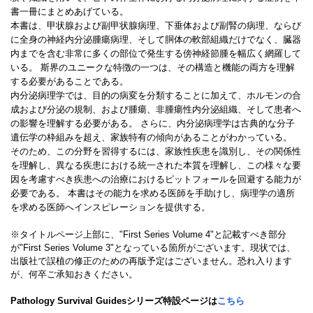
書一冊にまとめあげている。
本書は、甲状腺および副甲状腺病理、下垂体および副腎の病理、ならび
に全身の神経内分泌腫瘍病理、そして胴体の軟部組織だけでなく、臓器
内までを含む非常に多くの部位で発生する傍神経節腫を幅広く網羅して
いる。 斯界のユニークな特徴の一つは、その構造と機能の両方を理解
する必要があることである。
内分泌病理学では、目的の病変を分類することに加えて、ホルモンの合
成および分泌の規制、および腫瘍、非腫瘍性内分泌組織、そして患者へ
の影響を理解する必要がある。 さらに、内分泌病理学は古典的な分子
遺伝学の枠組みを超え、家族特有の傾向があることがわかっている。
そのため、この分野を習得するには、家族性疾患を識別し、その関係性
を理解し、異なる疾患における統一された本質を理解し、この様々な要
因を考慮すべき疾患への治療におけるピットフォールを回避する能力が
必要である。 本書はその能力を求める医師を手助けし、病理学の適所
を求める医師へインスピレーションを提供する。
※タイトルページ上部に、"First Series Volume 4"と記載すべき部分
が"First Series Volume 3"となっている箇所がございます。現状では、
出版社で誤植の修正のための再版予定はございません。恐れ入ります
が、何卒ご承知おきください。
Pathology Survival Guidesシリーズ特設ページは
こちら