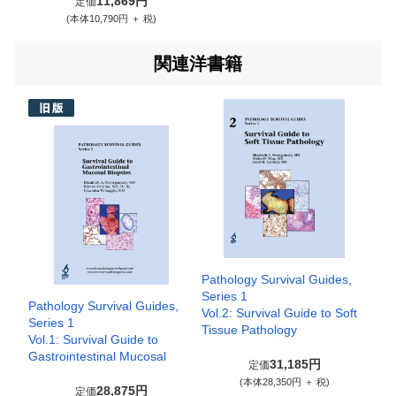
11,869円
定価
(本体10,790円 ＋ 税)
関連洋書籍
Pathology Survival Guides,
Series 1
Pathology Survival Guides,
Vol.2: Survival Guide to Soft
Series 1
Tissue Pathology
Vol.1: Survival Guide to
Gastrointestinal Mucosal
31,185円
定価
(本体28,350円 ＋ 税)
28,875円
定価