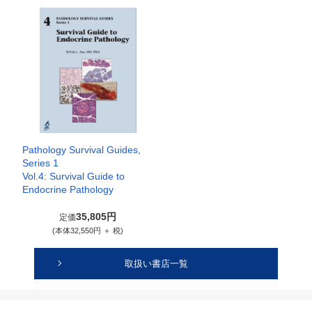
Pathology Survival Guides,
Series 1
Vol.4: Survival Guide to
Endocrine Pathology
35,805円
定価
(本体32,550円 ＋ 税)
取扱い書店一覧