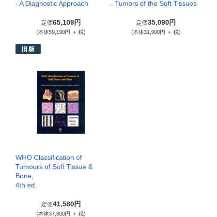
- A Diagnostic Approach
- Tumors of the Soft Tissues
65,109円
35,090円
定価
定価
(本体59,190円 ＋ 税)
(本体31,900円 ＋ 税)
WHO Classification of
Tumours of Soft Tissue &
Bone,
4th ed.
41,580円
定価
(本体37,800円 ＋ 税)