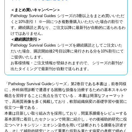
＜まとめ買いキャンペーン＞
Pathology Survival Guides シリーズの3冊以上をまとめ買いいただ
くと10%割引！ ※一回につき複数冊購入いただいた場合の割引で
す。継続購読と異なり、ご注文以降に最新刊が自動的に送られるわ
けではありません。
＜継続購読割引＞
Pathology Survival Guides シリーズを継続購読としてご注文いた
だいた場合、購読開始後2号目以降に発行される分を10%割引にて
ご提供いたします。
お客様情報・ご注文情報が登録されますので、 シリーズの新刊が
出たタイミングで最新刊が自動で送られます。
「Pathology Survival Guideシリーズ」第2巻目である本書は，前巻同様
に，外科病理診断で遭遇する困難な損傷を治療するための基本スキルや
概念を習得することに焦点を当てている． 本書は簡潔なフォーマット
で，高画質画像を多く掲載しており，軟部組織病変の基礎学習や復習に
役立つ一冊である．
本書は目新しい取り組み方を採用しており，間葉系腫瘍をレビューする
基本原理に着目したセクションで簡潔に紹介し，その後補助的研究に役
立つヘマトキシリン・エオシン染色を用いて診断されうる腫瘍を詳述す
る．そして補助的研究にとって重要な役割を果たす病変の考察で締めく