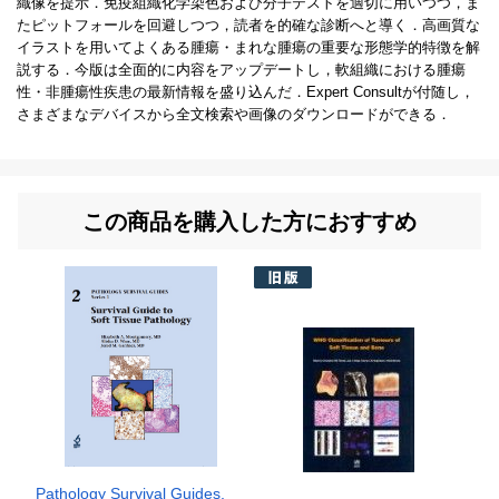
織像を提示．免疫組織化学染色および分子テストを適切に用いつつ，ま
たピットフォールを回避しつつ，読者を的確な診断へと導く．高画質な
イラストを用いてよくある腫瘍・まれな腫瘍の重要な形態学的特徴を解
説する．今版は全面的に内容をアップデートし，軟組織における腫瘍
性・非腫瘍性疾患の最新情報を盛り込んだ．Expert Consultが付随し，
さまざまなデバイスから全文検索や画像のダウンロードができる．
この商品を購入した方におすすめ
Pathology Survival Guides,