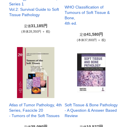
Series 1
WHO Classification of
Vol.2: Survival Guide to Soft
Tumours of Soft Tissue &
Tissue Pathology
Bone,
4th ed.
31,185円
定価
(本体28,350円 ＋ 税)
41,580円
定価
(本体37,800円 ＋ 税)
Atlas of Tumor Pathology, 4th
Soft Tissue & Bone Pathology
Series, Fascicle 20
- A Question & Answer Based
- Tumors of the Soft Tissues
Review
35,090円
10,527円