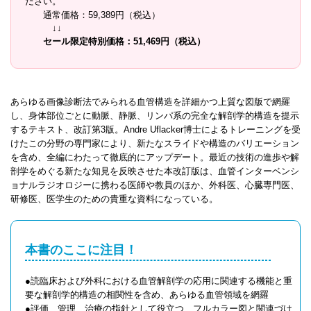
ださい。
通常価格：59,389円（税込）
↓↓
セール限定特別価格：51,469円（税込）
あらゆる画像診断法でみられる血管構造を詳細かつ上質な図版で網羅
し、身体部位ごとに動脈、静脈、リンパ系の完全な解剖学的構造を提示
するテキスト、改訂第3版。Andre Uflacker博士によるトレーニングを受
けたこの分野の専門家により、新たなスライドや構造のバリエーション
を含め、全編にわたって徹底的にアップデート。最近の技術の進歩や解
剖学をめぐる新たな知見を反映させた本改訂版は、血管インターベンシ
ョナルラジオロジーに携わる医師や教員のほか、外科医、心臓専門医、
研修医、医学生のための貴重な資料になっている。
本書のここに注目！
●読臨床および外科における血管解剖学の応用に関連する機能と重
要な解剖学的構造の相関性を含め、あらゆる血管領域を網羅
●評価、管理、治療の指針として役立つ、フルカラー図と関連づけ