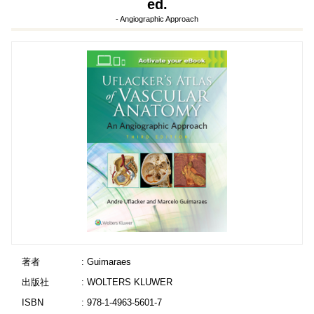
ed.
- Angiographic Approach
著者
: Guimaraes
出版社
: WOLTERS KLUWER
ISBN
: 978-1-4963-5601-7