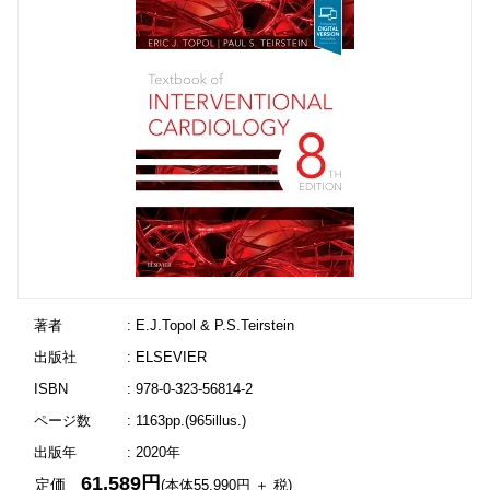
著者
: E.J.Topol & P.S.Teirstein
出版社
: ELSEVIER
ISBN
: 978-0-323-56814-2
ページ数
: 1163pp.(965illus.)
出版年
: 2020年
61,589円
定価
(本体55,990円 ＋ 税)