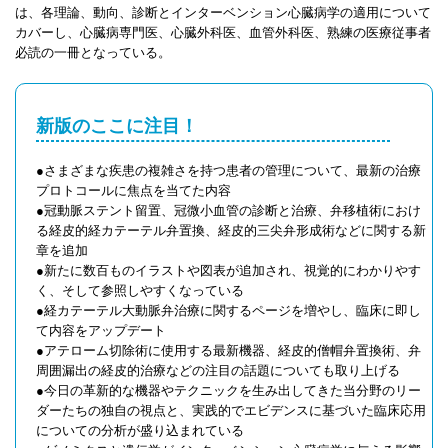
は、各理論、動向、診断とインターベンション心臓病学の適用について
カバーし、心臓病専門医、心臓外科医、血管外科医、熟練の医療従事者
必読の一冊となっている。
新版のここに注目！
●さまざまな疾患の複雑さを持つ患者の管理について、最新の治療
プロトコールに焦点を当てた内容
●冠動脈ステント留置、冠微小血管の診断と治療、弁移植術におけ
る経皮的経カテーテル弁置換、経皮的三尖弁形成術などに関する新
章を追加
●新たに数百ものイラストや図表が追加され、視覚的にわかりやす
く、そして参照しやすくなっている
●経カテーテル大動脈弁治療に関するページを増やし、臨床に即し
て内容をアップデート
●アテローム切除術に使用する最新機器、経皮的僧帽弁置換術、弁
周囲漏出の経皮的治療などの注目の話題についても取り上げる
●今日の革新的な機器やテクニックを生み出してきた当分野のリー
ダーたちの独自の視点と、実践的でエビデンスに基づいた臨床応用
についての分析が盛り込まれている