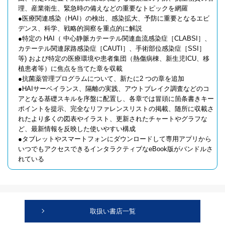
理、産業衛生、緊急時の備えなどの重要なトピックを網羅
●医療関連感染（HAI）の検出、感染拡大、予防に重要となるエビ
デンス、科学、戦略的洞察を重点的に解説
●特定の HAI（ 中心静脈カテーテル関連血流感染症［CLABSI］、
カテーテル関連尿路感染症［CAUTI］、手術部位感染症［SSI］
等) および特定の医療環境や患者集団（熱傷病棟、新生児ICU、移
植患者等）に焦点を当てた章を収載
●抗菌薬管理プログラムについて、新たに2 つの章を追加
●HAIサーベイランス、隔離の実践、アウトブレイク調査などのコ
アとなる基礎スキルを序盤に配置し、各章では冒頭に箇条書きキー
ポイントを提示、完全なリファレンスリストの掲載、随所に収載さ
れたより多くの図表やイラスト、更新されたチャートやグラフな
ど、最新情報を反映した使いやすい構成
●タブレットやスマートフォンにダウンロードして専用アプリから
いつでもアクセスできるインタラクティブなeBook版がバンドルさ
れている
取扱い書店一覧