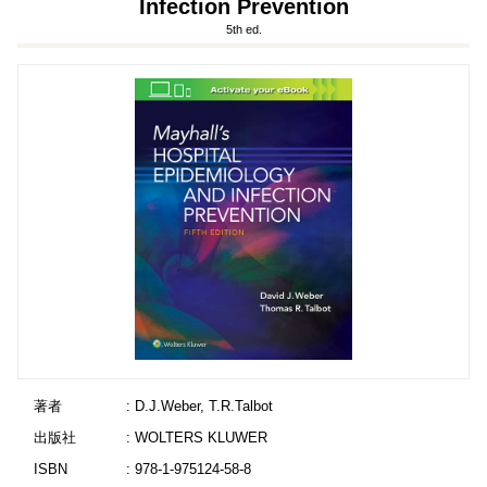
Infection Prevention
5th ed.
著者
: D.J.Weber, T.R.Talbot
出版社
: WOLTERS KLUWER
ISBN
: 978-1-975124-58-8