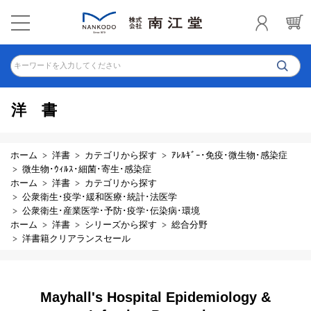
キーワードを入力してください
洋書
ホーム
洋書
カテゴリから探す
ｱﾚﾙｷﾞｰ･免疫･微生物･感染症
微生物･ｳｨﾙｽ･細菌･寄生･感染症
ホーム
洋書
カテゴリから探す
公衆衛生･疫学･緩和医療･統計･法医学
公衆衛生･産業医学･予防･疫学･伝染病･環境
ホーム
洋書
シリーズから探す
総合分野
洋書籍クリアランスセール
Mayhall's Hospital Epidemiology &