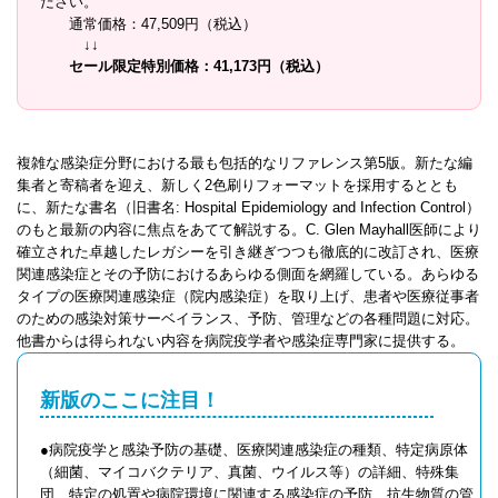
ださい。
通常価格：47,509円（税込）
↓↓
セール限定特別価格：41,173円（税込）
複雑な感染症分野における最も包括的なリファレンス第5版。新たな編
集者と寄稿者を迎え、新しく2色刷りフォーマットを採用するととも
に、新たな書名（旧書名: Hospital Epidemiology and Infection Control）
のもと最新の内容に焦点をあてて解説する。C. Glen Mayhall医師により
確立された卓越したレガシーを引き継ぎつつも徹底的に改訂され、医療
関連感染症とその予防におけるあらゆる側面を網羅している。あらゆる
タイプの医療関連感染症（院内感染症）を取り上げ、患者や医療従事者
のための感染対策サーベイランス、予防、管理などの各種問題に対応。
他書からは得られない内容を病院疫学者や感染症専門家に提供する。
新版のここに注目！
●病院疫学と感染予防の基礎、医療関連感染症の種類、特定病原体
（細菌、マイコバクテリア、真菌、ウイルス等）の詳細、特殊集
団、特定の処置や病院環境に関連する感染症の予防、抗生物質の管