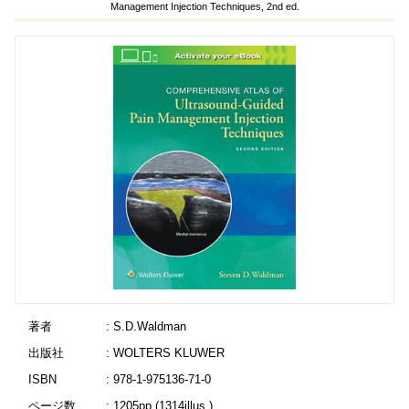
Management Injection Techniques, 2nd ed.
著者
: S.D.Waldman
出版社
: WOLTERS KLUWER
ISBN
: 978-1-975136-71-0
ページ数
: 1205pp.(1314illus.)