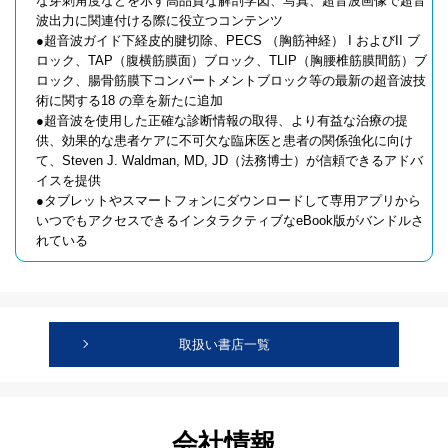
な穿刺角度などを示す高品質な解剖学図、写真、超音波画像で超音
波出力に関連付ける際に役立つコンテンツ
●超音波ガイド下経皮的腱切除、PECS （胸筋神経） I およびII ブ
ロック、TAP（腹横筋膜面）ブロック、TLIP（胸腰椎筋膜間筋）ブ
ロック、腸骨筋膜下コンパートメントブロック等の最新の超音波技
術に関する18 の章を新たに追加
●超音波を使用した正確な診断情報の取得、より有益な治療の提
供、効果的な患者ケアに不可欠な臨床医と患者の関係強化に向け
て、Steven J. Waldman, MD, JD（法務博士）が信頼できるアドバ
イスを提供
●タブレットやスマートフォンにダウンロードして専用アプリから
いつでもアクセスできるインタラクティブなeBook版がバンドルさ
れている
取扱い書店一覧
会社情報