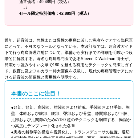
通常価格：49,489円（税込）
↓↓
セール限定特別価格：42,889円（税込）
近年、超音波は、急性または慢性の疼痛に苦しむ患者をケアする臨床医
にとって、不可欠なツールとなっている。本改訂版では、超音波ガイド
下で行う疼痛管理注射について、準備から実行までの詳細を明確かつ段
階的に解説する。著名な疼痛専門医であるSteven D.Waldman 博士が、
簡潔かつ読みやすい文章で180 を超える有用なテクニックを簡潔にガイ
ド。数百に及ぶフルカラー特大画像を収載し、現代の疼痛管理ケアにお
ける超音波の簡便性と実用性を明示する。
本書のここに注目！
●頭部、頸部、肩関節、肘関節および前腕、手関節および手部、胸
壁、体幹および腹部、腰部、臀部および骨盤、膝関節および下肢、
足部および足関節のための180 超のテクニックを網羅する、簡潔か
つ高度にテンプレート化された各章
●患者の解剖学的構造を視覚化し、トランスデューサの位置、適切