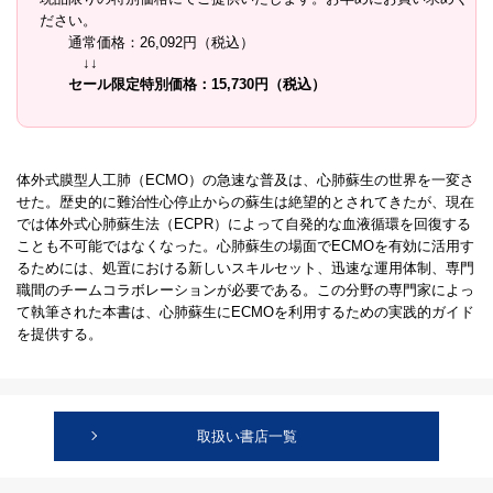
ださい。
通常価格：26,092円（税込）
↓↓
セール限定特別価格：15,730円（税込）
体外式膜型人工肺（ECMO）の急速な普及は、心肺蘇生の世界を一変さ
せた。歴史的に難治性心停止からの蘇生は絶望的とされてきたが、現在
では体外式心肺蘇生法（ECPR）によって自発的な血液循環を回復する
ことも不可能ではなくなった。心肺蘇生の場面でECMOを有効に活用す
るためには、処置における新しいスキルセット、迅速な運用体制、専門
職間のチームコラボレーションが必要である。この分野の専門家によっ
て執筆された本書は、心肺蘇生にECMOを利用するための実践的ガイド
を提供する。
取扱い書店一覧