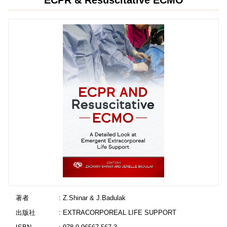
ECPR & Resuscitative ECMO
著者
: Z.Shinar & J.Badulak
出版社
: EXTRACORPOREAL LIFE SUPPORT