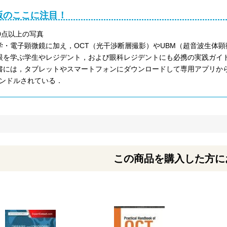
版のここに注目！
00点以上の写真
学・電子顕微鏡に加え，OCT（光干渉断層撮影）やUBM（超音波生体
眼を学ぶ学生やレジデント，および眼科レジデントにも必携の実践ガイ
書には，タブレットやスマートフォンにダウンロードして専用アプリから
ンドルされている．
この商品を購入した方に