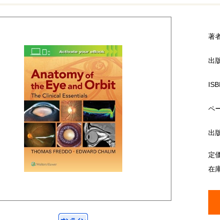
著
出
ISB
ペ
出
定
在