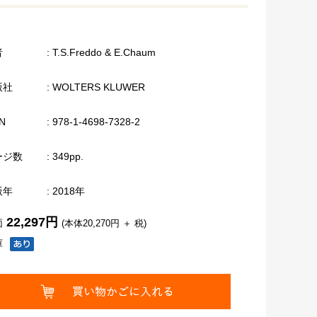
者
: T.S.Freddo & E.Chaum
版社
: WOLTERS KLUWER
N
: 978-1-4698-7328-2
ージ数
: 349pp.
版年
: 2018年
22,297円
価
(本体20,270円 ＋ 税)
庫