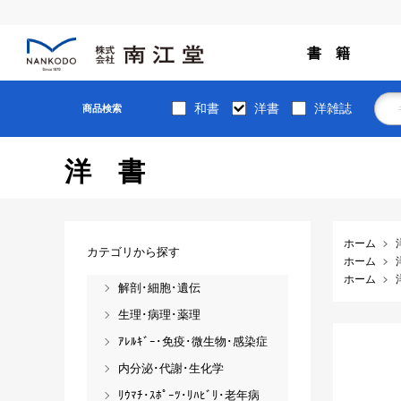
書 籍
和書
洋書
洋雑誌
商品検索
洋書
ホーム
カテゴリから探す
ホーム
ホーム
解剖･細胞･遺伝
生理･病理･薬理
ｱﾚﾙｷﾞｰ･免疫･微生物･感染症
内分泌･代謝･生化学
ﾘｳﾏﾁ･ｽﾎﾟｰﾂ･ﾘﾊﾋﾞﾘ･老年病