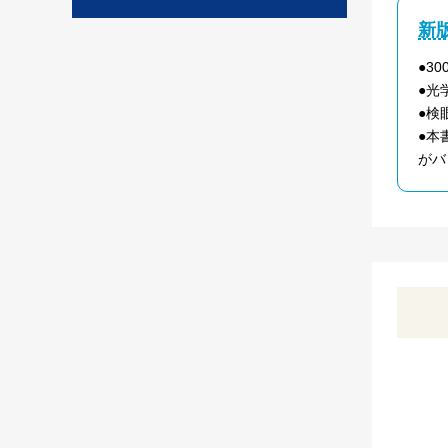
新
●3
●光
●検
●本
がバ