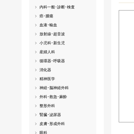
内科一般･診断･検査
癌･腫瘍
血液･輸血
放射線･超音波
小児科･新生児
産婦人科
循環器･呼吸器
消化器
精神医学
神経･脳神経外科
外科･救急･麻酔
整形外科
腎臓･泌尿器
皮膚･形成外科
眼科