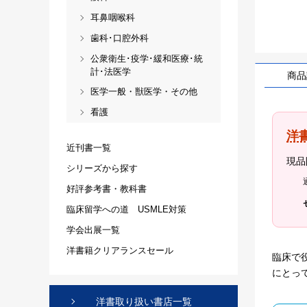
耳鼻咽喉科
歯科･口腔外科
公衆衛生･疫学･緩和医療･統
計･法医学
商品
医学一般・獣医学・その他
看護
洋
近刊書一覧
現品
シリーズから探す
好評参考書・教科書
臨床留学への道 USMLE対策
学会出展一覧
洋書籍クリアランスセール
臨床で
にとっ
洋書取り扱い書店一覧