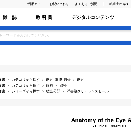
ご利用ガイド
お問い合わせ
よくあるご質問
執筆者の皆様
雑 誌
教 科 書
デジタルコンテンツ
洋書
カテゴリから探す
解剖･細胞･遺伝
解剖
洋書
カテゴリから探す
眼科
眼科
洋書
シリーズから探す
総合分野
洋書籍クリアランスセール
Anatomy of the Eye &
- Clinical Essentials