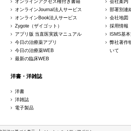
オンラインアクセス権付き書籍
会社案内
オンラインJournal法人サービス
部署別連
オンラインBook法人サービス
会社地図
Zygote（ザイゴット）
採用情報
アプリ版 当直医実践マニュアル
ISMS基
今日の治療薬アプリ
弊社著作
今日の治療薬WEB
いて
最新の臨床WEB
洋書・洋雑誌
洋書
洋雑誌
電子製品