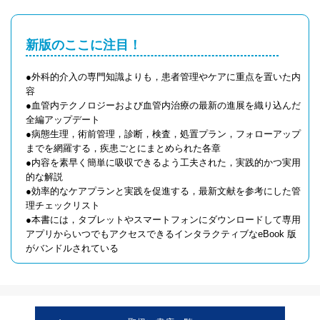
新版のここに注目！
●外科的介入の専門知識よりも，患者管理やケアに重点を置いた内
容
●血管内テクノロジーおよび血管内治療の最新の進展を織り込んだ
全編アップデート
●病態生理，術前管理，診断，検査，処置プラン，フォローアップ
までを網羅する，疾患ごとにまとめられた各章
●内容を素早く簡単に吸収できるよう工夫された，実践的かつ実用
的な解説
●効率的なケアプランと実践を促進する，最新文献を参考にした管
理チェックリスト
●本書には，タブレットやスマートフォンにダウンロードして専用
アプリからいつでもアクセスできるインタラクティブなeBook 版
がバンドルされている