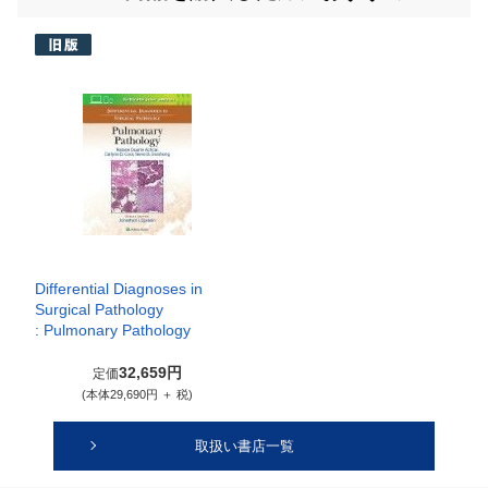
Differential Diagnoses in
Surgical Pathology
: Pulmonary Pathology
32,659円
定価
(本体29,690円 ＋ 税)
取扱い書店一覧