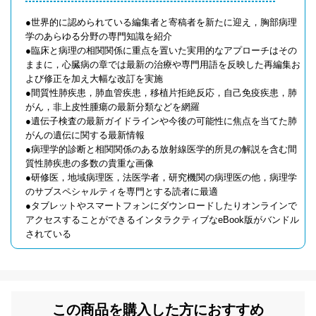
●世界的に認められている編集者と寄稿者を新たに迎え，胸部病理
学のあらゆる分野の専門知識を紹介
●臨床と病理の相関関係に重点を置いた実用的なアプローチはその
ままに，心臓病の章では最新の治療や専門用語を反映した再編集お
よび修正を加え大幅な改訂を実施
●間質性肺疾患，肺血管疾患，移植片拒絶反応，自己免疫疾患，肺
がん，非上皮性腫瘍の最新分類などを網羅
●遺伝子検査の最新ガイドラインや今後の可能性に焦点を当てた肺
がんの遺伝に関する最新情報
●病理学的診断と相関関係のある放射線医学的所見の解説を含む間
質性肺疾患の多数の貴重な画像
●研修医，地域病理医，法医学者，研究機関の病理医の他，病理学
のサブスペシャルティを専門とする読者に最適
●タブレットやスマートフォンにダウンロードしたりオンラインで
アクセスすることができるインタラクティブなeBook版がバンドル
されている
この商品を購入した方におすすめ