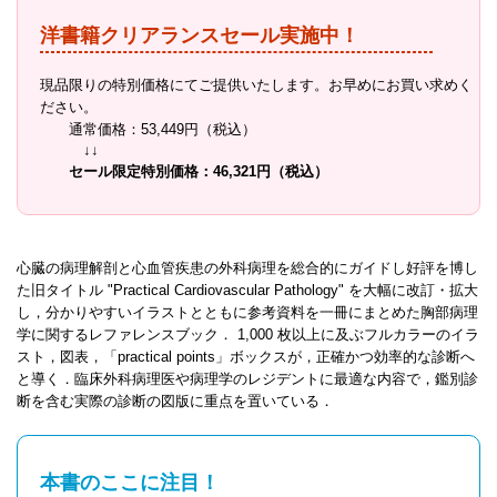
洋書籍クリアランスセール実施中！
現品限りの特別価格にてご提供いたします。お早めにお買い求めく
ださい。
通常価格：53,449円（税込）
↓↓
セール限定特別価格：46,321円（税込）
心臓の病理解剖と心血管疾患の外科病理を総合的にガイドし好評を博し
た旧タイトル "Practical Cardiovascular Pathology" を大幅に改訂・拡大
し，分かりやすいイラストとともに参考資料を一冊にまとめた胸部病理
学に関するレファレンスブック． 1,000 枚以上に及ぶフルカラーのイラ
スト，図表，「practical points」ボックスが，正確かつ効率的な診断へ
と導く．臨床外科病理医や病理学のレジデントに最適な内容で，鑑別診
断を含む実際の診断の図版に重点を置いている．
本書のここに注目！