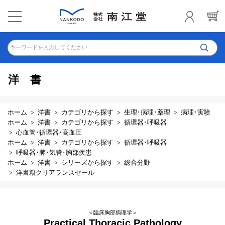
キーワードを入力してください
洋書
ホーム
洋書
カテゴリから探す
生理･病理･薬理
病理･実験
ホーム
洋書
カテゴリから探す
循環器･呼吸器
心血管･循環器･高血圧
ホーム
洋書
カテゴリから探す
循環器･呼吸器
呼吸器･肺･気管･胸部疾患
ホーム
洋書
シリーズから探す
総合分野
洋書籍クリアランスセール
＜臨床胸部病理学＞
Practical Thoracic Pathology