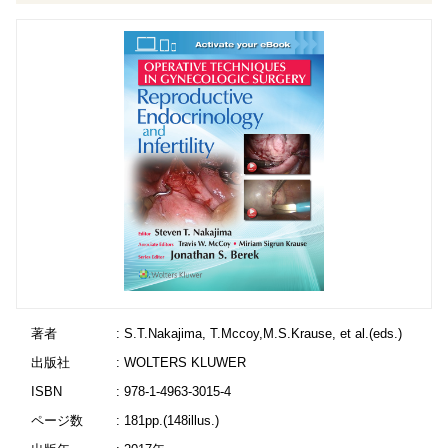
著者
: S.T.Nakajima, T.Mccoy,M.S.Krause, et al.(eds.)
出版社
: WOLTERS KLUWER
ISBN
: 978-1-4963-3015-4
ページ数
: 181pp.(148illus.)