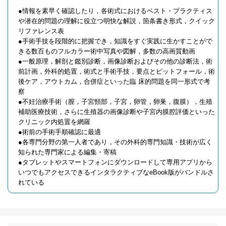
●情報を素早く確認したり，各術式におけるベスト・プラクティス
や潜在的問題の理解に役立つ明快な解説，箇条書き形式，クイック
リファレンス表
●手術手技を段階的に把握でき，知識をすぐ実践に生かすことがで
きる数百ものフルカラー術中写真や図解，多数の高画質動画
●一般原理，解剖と鑑別診断，画像診断およびその他の診断法，術
前計画，外科的処置，術式と手術手技，要点とピットフォール，術
後ケア，アウトカム，合併症といった臨 床的問題を同一形式で考
察
●不妊治療手術（膣，子宮頸部，子宮，卵管，卵巣，腹膜），生殖
補助医療技術，さらに生殖器の画像診断や子宮内膜腔評価といった
クリニック内処置を網羅
●術前の手術手順確認に最適
●各専門分野の第一人者であり，その外科的専門知識・技術が広く
知られた専門家による編集・寄稿
●タブレットやスマートフォンにダウンロードして専用アプリから
いつでもアクセスできるインタラクティブなeBook版がバンドルさ
れている