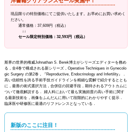
洋書籍クリアランスセール実施中！
現品限りの特別価格にてご提供いたします。お早めにお買い求めく
ださい。
通常価格：37,609円（税込）
↓↓
セール限定特別価格：32,593円（税込）
斯界の世界的権威Johnathan S. Berek博士がシリーズエディターを務め
る，全4巻で構成される新シリーズ，Operative Techniques in Gynecolo
gic Surgery の第2巻，『Reproductive, Endocrinology and Infertility』．
高い信頼性を誇る手術手技ガイドラインを精細な図解で紹介するととも
に，最善の術式選択方法，合併症の回避手段，期待されるアウトカムに
ついて徹底解説する． 婦人科において最も実施頻度の高い手術に関す
る最新技術を，画像をふんだんに用いて段階的にわかりやすく提示．
臨床医や研修医に最適のリファレンスとなっている．
新版のここに注目！