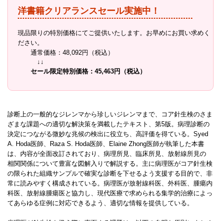
洋書籍クリアランスセール実施中！
現品限りの特別価格にてご提供いたします。お早めにお買い求めく
ださい。
通常価格：48,092円（税込）
↓↓
セール限定特別価格：45,463円（税込）
診断上の一般的なジレンマから珍しいジレンマまで、コア針生検のさま
ざまな課題への適切な解決策を満載したテキスト、第5版。病理診断の
決定につながる微妙な兆候の検出に役立ち、高評価を得ている。Syed
A. Hoda医師、Raza S. Hoda医師、Elaine Zhong医師が執筆した本書
は、内容が全面改訂されており、病理所見、臨床所見、放射線所見の
相関関係について豊富な図解入りで解説する。主に病理医がコア針生検
の限られた組織サンプルで確実な診断を下せるよう支援する目的で、非
常に読みやすく構成されている。病理医が放射線科医、外科医、腫瘍内
科医、放射線腫瘍医と協力し、現代医療で求められる集学的治療によっ
てあらゆる症例に対応できるよう、適切な情報を提供している。