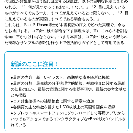
病理医が針生検を扱う際に直面する課題は、以下の自明な原則にまとめ
られる。「1. 何が見つかってもおかしくない。」「2. 目に見えている
ものがすべてである一方、すべてが見えているとは限らない。」「3. 目
に見えているものが実際にすべてである場合もある。」
これらは、Paul P. Rosen博士が本書初版の序文で述べた真理で、今も
なお通用する。コア針生検の診断を下す病理医は、常にこれらの教訓を
念頭に置かなければならない。つまり本書は、コア針生検という限られ
た複雑なサンプルの解釈を行う上で包括的なガイドとして有用である。
新版のここに注目！
●最新の内容、新しいイラスト、画期的な表を随所に掲載
●最新の分類、最先端の分子病理学的情報、補助検査に関する最新
の知見のほか、最新の管理に関する推奨事項や、最新の参考文献な
ども掲載
●コア針生検標本の補助検査に関する新章を追加
●各病変の主な特徴を捉えた1,500枚以上の高画質画像を収録
●タブレットやスマートフォンにダウンロードして専用アプリから
いつでもアクセスできるインタラクティブなeBook版がバンドルさ
れている