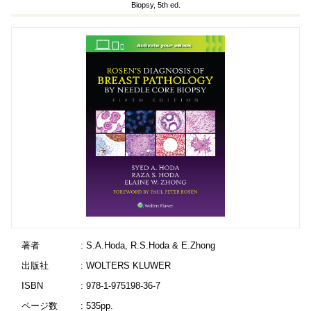
Biopsy, 5th ed.
著者
: S.A.Hoda, R.S.Hoda & E.Zhong
出版社
: WOLTERS KLUWER
ISBN
: 978-1-975198-36-7
ページ数
: 535pp.