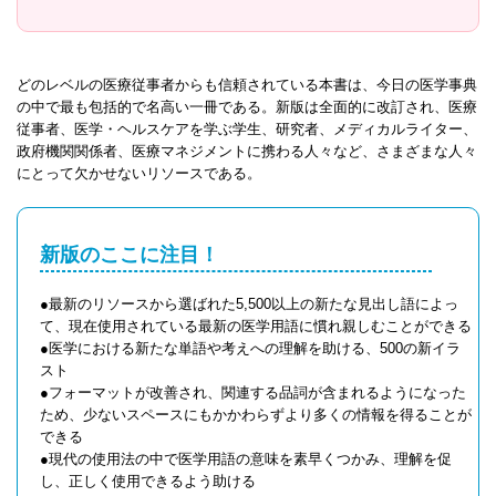
どのレベルの医療従事者からも信頼されている本書は、今日の医学事典
の中で最も包括的で名高い一冊である。新版は全面的に改訂され、医療
従事者、医学・ヘルスケアを学ぶ学生、研究者、メディカルライター、
政府機関関係者、医療マネジメントに携わる人々など、さまざまな人々
にとって欠かせないリソースである。
新版のここに注目！
●最新のリソースから選ばれた5,500以上の新たな見出し語によっ
て、現在使用されている最新の医学用語に慣れ親しむことができる
●医学における新たな単語や考えへの理解を助ける、500の新イラ
スト
●フォーマットが改善され、関連する品詞が含まれるようになった
ため、少ないスペースにもかかわらずより多くの情報を得ることが
できる
●現代の使用法の中で医学用語の意味を素早くつかみ、理解を促
し、正しく使用できるよう助ける