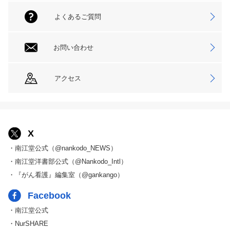
よくあるご質問
お問い合わせ
アクセス
X
・南江堂公式（@nankodo_NEWS）
・南江堂洋書部公式（@Nankodo_Intl）
・『がん看護』編集室（@gankango）
Facebook
・南江堂公式
・NurSHARE