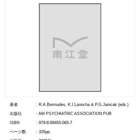
著者
: R.A.Bermudes, K.I.Lanocha & P.G.Janicak (eds.)
出版社
: AM PSYCHIATRIC ASSOCIATION PUB
ISBN
: 979-8-89455-065-7
ページ数
: 326pp.