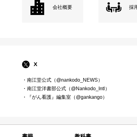
会社概要
採
X
・南江堂公式（@nankodo_NEWS）
・南江堂洋書部公式（@Nankodo_Intl）
・『がん看護』編集室（@gankango）
書籍
教科書