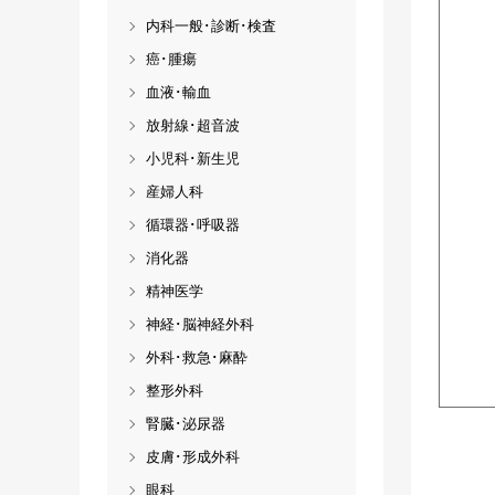
内科一般･診断･検査
癌･腫瘍
血液･輸血
放射線･超音波
小児科･新生児
産婦人科
循環器･呼吸器
消化器
精神医学
神経･脳神経外科
外科･救急･麻酔
整形外科
腎臓･泌尿器
皮膚･形成外科
眼科