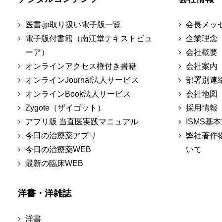
医書.jp取り扱い電子版一覧
会長メッ
電子版付書籍（南江堂テキストビュ
企業理念
ーア）
会社概要
オンラインアクセス権付き書籍
会社案内
オンラインJournal法人サービス
部署別連
オンラインBook法人サービス
会社地図
Zygote（ザイゴット）
採用情報
アプリ版 当直医実践マニュアル
ISMS基
今日の治療薬アプリ
弊社著作
今日の治療薬WEB
いて
最新の臨床WEB
洋書・洋雑誌
洋書