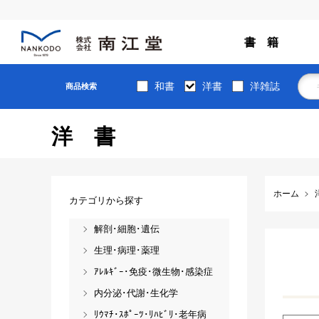
書 籍
和書
洋書
洋雑誌
商品検索
洋書
ホーム
カテゴリから探す
解剖･細胞･遺伝
生理･病理･薬理
ｱﾚﾙｷﾞｰ･免疫･微生物･感染症
内分泌･代謝･生化学
ﾘｳﾏﾁ･ｽﾎﾟｰﾂ･ﾘﾊﾋﾞﾘ･老年病