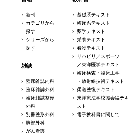
新刊
基礎系テキスト
カテゴリから
臨床系テキスト
探す
薬学テキスト
シリーズから
栄養テキスト
探す
看護テキスト
リハビリ／スポーツ
／東洋医学テキスト
雑誌
臨床検査・臨床工学
臨床雑誌内科
・放射線技術テキスト
臨床雑誌外科
柔道整復テキスト
臨床雑誌整形
東洋療法学校協会編テキ
外科
スト
別冊整形外科
電子教科書に関して
胸部外科
がん看護