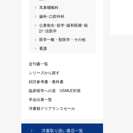
耳鼻咽喉科
歯科･口腔外科
公衆衛生･疫学･緩和医療･統
計･法医学
医学一般・獣医学・その他
看護
近刊書一覧
シリーズから探す
好評参考書・教科書
臨床留学への道 USMLE対策
学会出展一覧
洋書籍クリアランスセール
洋書取り扱い書店一覧