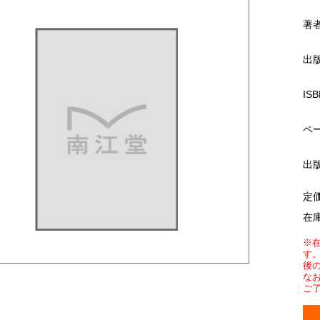
著
出
ISB
ペ
出
定
在
※
す
後
な
ご