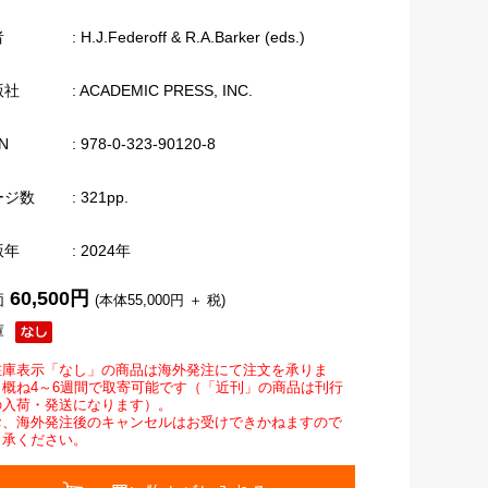
者
: H.J.Federoff & R.A.Barker (eds.)
版社
: ACADEMIC PRESS, INC.
N
: 978-0-323-90120-8
ージ数
: 321pp.
版年
: 2024年
60,500円
価
(本体55,000円 ＋ 税)
庫
在庫表示「なし」の商品は海外発注にて注文を承りま
。概ね4～6週間で取寄可能です（「近刊」の商品は刊行
の入荷・発送になります）。
お、海外発注後のキャンセルはお受けできかねますので
了承ください。