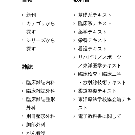
新刊
基礎系テキスト
カテゴリから
臨床系テキスト
探す
薬学テキスト
シリーズから
栄養テキスト
探す
看護テキスト
リハビリ／スポーツ
／東洋医学テキスト
雑誌
臨床検査・臨床工学
臨床雑誌内科
・放射線技術テキスト
臨床雑誌外科
柔道整復テキスト
臨床雑誌整形
東洋療法学校協会編テキ
外科
スト
別冊整形外科
電子教科書に関して
胸部外科
がん看護