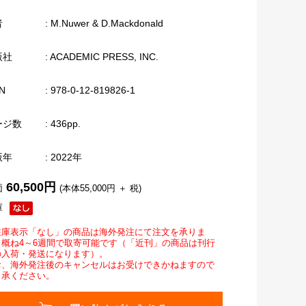
者
: M.Nuwer & D.Mackdonald
版社
: ACADEMIC PRESS, INC.
N
: 978-0-12-819826-1
ージ数
: 436pp.
版年
: 2022年
60,500円
価
(本体55,000円 ＋ 税)
庫
在庫表示「なし」の商品は海外発注にて注文を承りま
。概ね4～6週間で取寄可能です（「近刊」の商品は刊行
の入荷・発送になります）。
お、海外発注後のキャンセルはお受けできかねますので
了承ください。