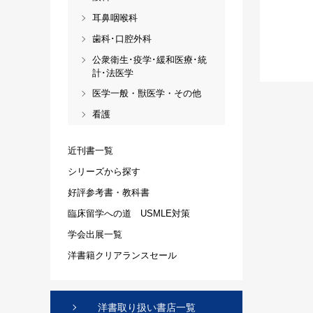
耳鼻咽喉科
歯科･口腔外科
公衆衛生･疫学･緩和医療･統
計･法医学
医学一般・獣医学・その他
看護
近刊書一覧
シリーズから探す
好評参考書・教科書
臨床留学への道 USMLE対策
学会出展一覧
洋書籍クリアランスセール
洋書取り扱い書店一覧