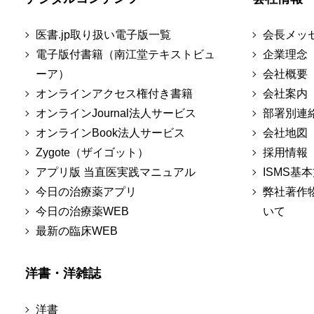
医書.jp取り扱い電子版一覧
会長メッ
電子版付書籍（南江堂テキストビュ
企業理念
ーア）
会社概要
オンラインアクセス権付き書籍
会社案内
オンラインJournal法人サービス
部署別連
オンラインBook法人サービス
会社地図
Zygote（ザイゴット）
採用情報
アプリ版 当直医実践マニュアル
ISMS基
今日の治療薬アプリ
弊社著作
今日の治療薬WEB
いて
最新の臨床WEB
洋書・洋雑誌
洋書