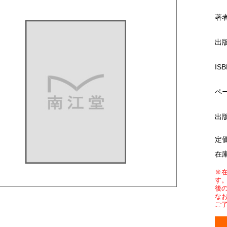
著
出
ISB
ペ
出
定
在
※
す
後
な
ご