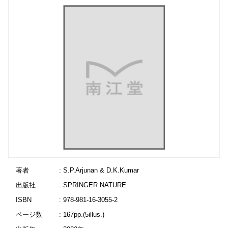
著者
: S.P.Arjunan & D.K.Kumar
出版社
: SPRINGER NATURE
ISBN
: 978-981-16-3055-2
ページ数
: 167pp.(5illus.)