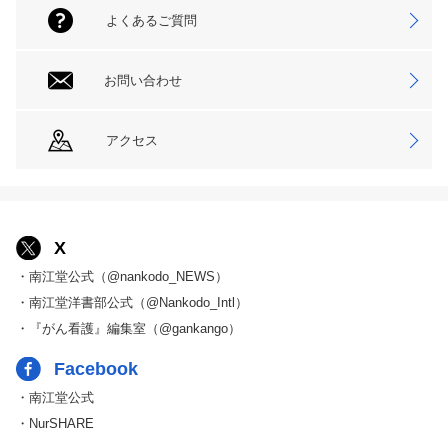
よくあるご質問
お問い合わせ
アクセス
X
・南江堂公式（@nankodo_NEWS）
・南江堂洋書部公式（@Nankodo_Intl）
・『がん看護』編集室（@gankango）
Facebook
・南江堂公式
・NurSHARE