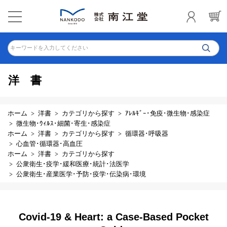
キーワードを入力してください
洋書
ホーム
洋書
カテゴリから探す
ｱﾚﾙｷﾞｰ･免疫･微生物･感染症
微生物･ｳｨﾙｽ･細菌･寄生･感染症
ホーム
洋書
カテゴリから探す
循環器･呼吸器
心血管･循環器･高血圧
ホーム
洋書
カテゴリから探す
公衆衛生･疫学･緩和医療･統計･法医学
公衆衛生･産業医学･予防･疫学･伝染病･環境
Covid-19 & Heart: a Case-Based Pocket