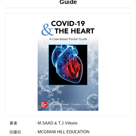
Guide
著者
: M.SAAD & T.J.Vittorio
出版社
: MCGRAW HILL EDUCATION