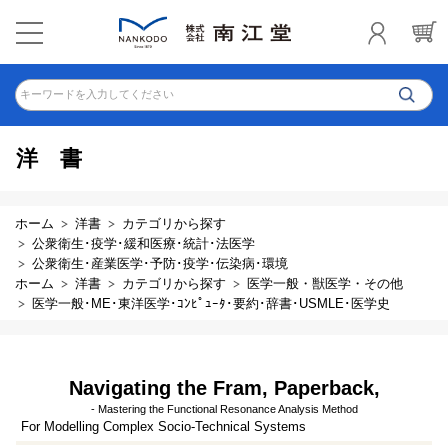
キーワードを入力してください
洋書
ホーム
洋書
カテゴリから探す
公衆衛生･疫学･緩和医療･統計･法医学
公衆衛生･産業医学･予防･疫学･伝染病･環境
ホーム
洋書
カテゴリから探す
医学一般・獣医学・その他
医学一般･ME･東洋医学･ｺﾝﾋﾟｭｰﾀ･要約･辞書･USMLE･医学史
Navigating the Fram, Paperback,
- Mastering the Functional Resonance Analysis Method
For Modelling Complex Socio-Technical Systems