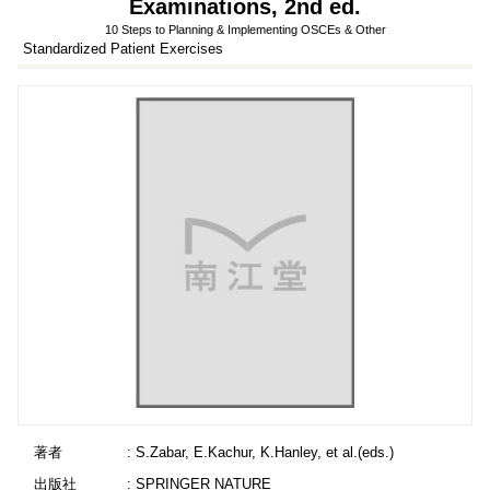
Examinations, 2nd ed.
10 Steps to Planning & Implementing OSCEs & Other
Standardized Patient Exercises
著者
: S.Zabar, E.Kachur, K.Hanley, et al.(eds.)
出版社
: SPRINGER NATURE