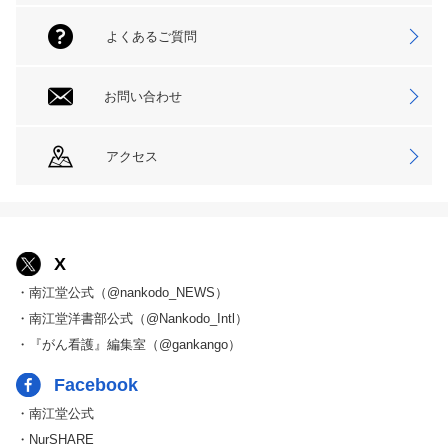
よくあるご質問
お問い合わせ
アクセス
X
・南江堂公式（@nankodo_NEWS）
・南江堂洋書部公式（@Nankodo_Intl）
・『がん看護』編集室（@gankango）
Facebook
・南江堂公式
・NurSHARE