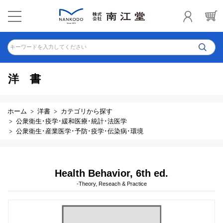
キーワードを入力してください
洋書
ホーム
洋書
カテゴリから探す
公衆衛生･疫学･緩和医療･統計･法医学
公衆衛生･産業医学･予防･疫学･伝染病･環境
Health Behavior, 6th ed.
-Theory, Reseach & Practice