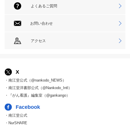
よくあるご質問
お問い合わせ
アクセス
X
・南江堂公式（@nankodo_NEWS）
・南江堂洋書部公式（@Nankodo_Intl）
・『がん看護』編集室（@gankango）
Facebook
・南江堂公式
・NurSHARE