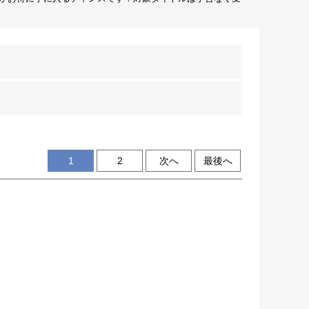
1
2
次へ
最後へ