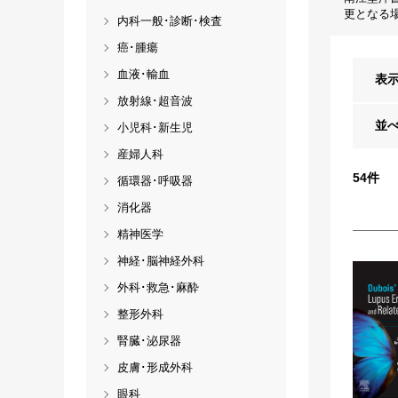
更となる
内科一般･診断･検査
癌･腫瘍
血液･輸血
表
放射線･超音波
並
小児科･新生児
産婦人科
54
件
循環器･呼吸器
消化器
精神医学
神経･脳神経外科
外科･救急･麻酔
整形外科
腎臓･泌尿器
皮膚･形成外科
眼科