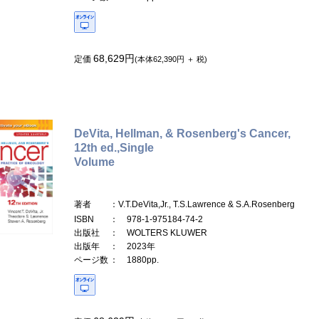
68,629円
定価
(本体62,390円 ＋ 税)
DeVita, Hellman, & Rosenberg's Cancer,
12th ed.,Single
Volume
著者
：V.T.DeVita,Jr., T.S.Lawrence & S.A.Rosenberg
ISBN
： 978-1-975184-74-2
出版社
： WOLTERS KLUWER
出版年
： 2023年
ページ数
： 1880pp.