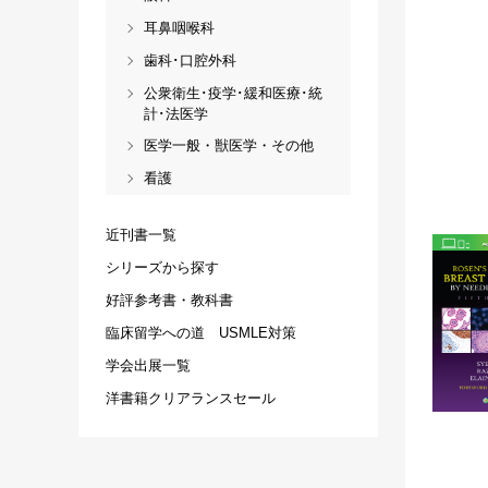
耳鼻咽喉科
歯科･口腔外科
公衆衛生･疫学･緩和医療･統
計･法医学
医学一般・獣医学・その他
看護
近刊書一覧
シリーズから探す
好評参考書・教科書
臨床留学への道 USMLE対策
学会出展一覧
洋書籍クリアランスセール