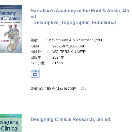
Sarrafian's Anatomy of the Foot & Ankle, 4th
ed.
- Descriptive, Topographic, Functional
著者
：A.S.Kelikian & S.K.Sarrafian (ed.)
ISBN
： 978-1-975160-63-0
出版社
： WOLTERS KLUWER
出版年
： 2024年
ページ数
： 815pp.
51,469円
定価
(本体46,790円 ＋ 税)
Designing Clinical Research, 5th ed.