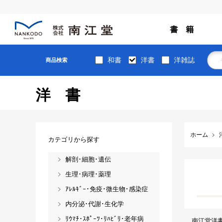
書 籍
和書
洋書
洋雑誌
商品検索
洋書
ホーム
カテゴリから探す
解剖･細胞･遺伝
生理･病理･薬理
ｱﾚﾙｷﾞｰ･免疫･微生物･感染症
内分泌･代謝･生化学
ﾘｳﾏﾁ･ｽﾎﾟｰﾂ･ﾘﾊﾋﾞﾘ･老年病
南江堂洋