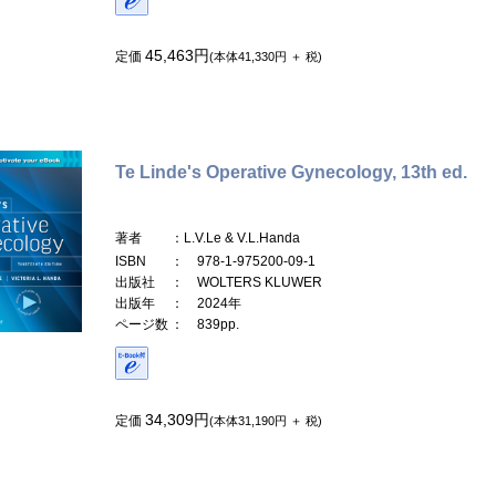
45,463円
定価
(本体41,330円 ＋ 税)
Te Linde's Operative Gynecology, 13th ed.
著者
：L.V.Le & V.L.Handa
ISBN
： 978-1-975200-09-1
出版社
： WOLTERS KLUWER
出版年
： 2024年
ページ数
： 839pp.
34,309円
定価
(本体31,190円 ＋ 税)