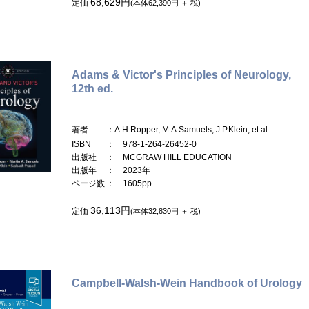
68,629円
定価
(本体62,390円 ＋ 税)
Adams & Victor's Principles of Neurology,
12th ed.
著者
：A.H.Ropper, M.A.Samuels, J.P.Klein, et al.
ISBN
： 978-1-264-26452-0
出版社
： MCGRAW HILL EDUCATION
出版年
： 2023年
ページ数
： 1605pp.
36,113円
定価
(本体32,830円 ＋ 税)
Campbell-Walsh-Wein Handbook of Urology