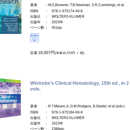
著者
：W.S.Browner, T.B.Newman, S.R.Cummings, et al.
ISBN
： 978-1-975174-40-8
出版社
： WOLTERS KLUWER
出版年
： 2023年
ページ数
： 451pp.
18,007円
定価
(本体16,370円 ＋ 税)
Wintrobe's Clinical Hematology, 15th ed., in 2
vols.
著者
：R.T.Means.Jr, G.M.Rodgers, B.Glader, et al.(eds.)
ISBN
： 978-1-975184-69-8
出版社
： WOLTERS KLUWER
出版年
： 2023年
ページ数
： 2386pp.