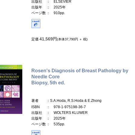
出版社
： ELSEVIER
出版年
： 2025年
ページ数
： 910pp.
41,569円
定価
(本体37,790円 ＋ 税)
Rosen's Diagnosis of Breast Pathology by
Needle Core
Biopsy, 5th ed.
著者
：S.A.Hoda, R.S.Hoda & E.Zhong
ISBN
： 978-1-975198-36-7
出版社
： WOLTERS KLUWER
出版年
： 2025年
ページ数
： 535pp.