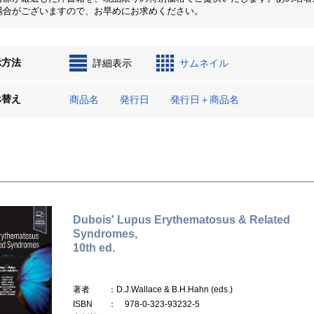
場合がございますので、お早めにお求めください。
示方法
詳細表示
サムネイル
べ替え
商品名
発行日
発行日＋商品名
Dubois' Lupus Erythematosus & Related
Syndromes,
10th ed.
著者
：D.J.Wallace & B.H.Hahn (eds.)
ISBN
： 978-0-323-93232-5