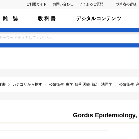
ご利用ガイド
お問い合わせ
よくあるご質問
執筆者の皆様
雑 誌
教 科 書
デジタルコンテンツ
洋書
カテゴリから探す
公衆衛生･疫学･緩和医療･統計･法医学
公衆衛生･産
Gordis Epidemiology, 