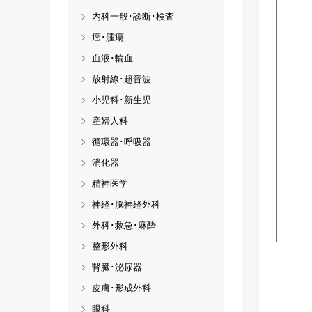
内科一般･診断･検査
癌･腫瘍
血液･輸血
放射線･超音波
小児科･新生児
産婦人科
循環器･呼吸器
消化器
精神医学
神経･脳神経外科
外科･救急･麻酔
整形外科
腎臓･泌尿器
皮膚･形成外科
眼科