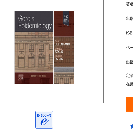
著
出
ISB
ペ
出
定
在