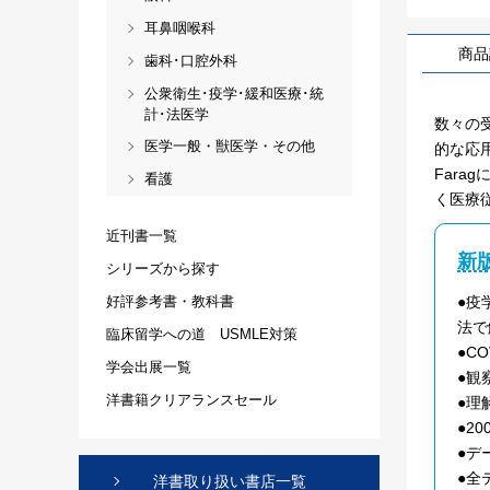
耳鼻咽喉科
商品
歯科･口腔外科
公衆衛生･疫学･緩和医療･統
計･法医学
数々の
医学一般・獣医学・その他
的な応用
Far
看護
く医療
近刊書一覧
新
シリーズから探す
●疫
好評参考書・教科書
法で
臨床留学への道 USMLE対策
●C
学会出展一覧
●観
洋書籍クリアランスセール
●理
●2
●デ
●全
洋書取り扱い書店一覧