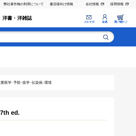
弊社著作物の利用について
書店様向け情報
会社情報
採用情報
洋書・洋雑誌
メルマガ
会員
買い物かご
業医学･予防･疫学･伝染病･環境
7th ed.