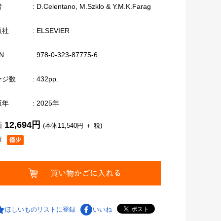
者
: D.Celentano, M.Szklo & Y.M.K.Farag
版社
: ELSEVIER
N
: 978-0-323-87775-6
ージ数
: 432pp.
版年
: 2025年
12,694円
価
(本体11,540円 ＋ 税)
庫
ほしいものリストに登録
いいね