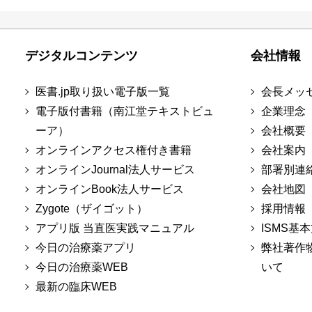
デジタルコンテンツ
会社情報
医書.jp取り扱い電子版一覧
会長メッ
電子版付書籍（南江堂テキストビュ
企業理念
ーア）
会社概要
オンラインアクセス権付き書籍
会社案内
オンラインJournal法人サービス
部署別連
オンラインBook法人サービス
会社地図
Zygote（ザイゴット）
採用情報
アプリ版 当直医実践マニュアル
ISMS基
今日の治療薬アプリ
弊社著作
今日の治療薬WEB
いて
最新の臨床WEB