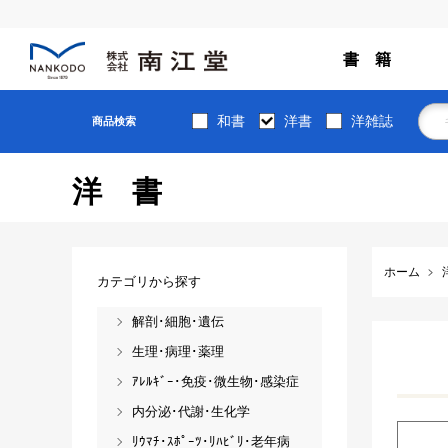
書 籍
和書
洋書
洋雑誌
商品検索
洋書
ホーム
カテゴリから探す
解剖･細胞･遺伝
生理･病理･薬理
ｱﾚﾙｷﾞｰ･免疫･微生物･感染症
内分泌･代謝･生化学
ﾘｳﾏﾁ･ｽﾎﾟｰﾂ･ﾘﾊﾋﾞﾘ･老年病