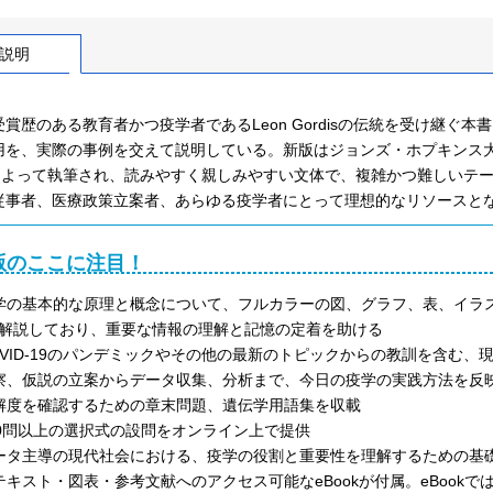
説明
受賞歴のある教育者かつ疫学者であるLeon Gordisの伝統を受け継
を、実際の事例を交えて説明している。新版はジョンズ・ホプキンス大学のDavid D 
agによって執筆され、読みやすく親しみやすい文体で、複雑かつ難しい
従事者、医療政策立案者、あらゆる疫学者にとって理想的なリソースと
版のここに注目！
学の基本的な原理と概念について、フルカラーの図、グラフ、表、イラ
解説しており、重要な情報の理解と記憶の定着を助ける
OVID-19のパンデミックやその他の最新のトピックからの教訓を含む
察、仮説の立案からデータ収集、分析まで、今日の疫学の実践方法を反
解度を確認するための章末問題、遺伝学用語集を収載
00問以上の選択式の設問をオンライン上で提供
ータ主導の現代社会における、疫学の役割と重要性を理解するための基
テキスト・図表・参考文献へのアクセス可能なeBookが付属。eBoo