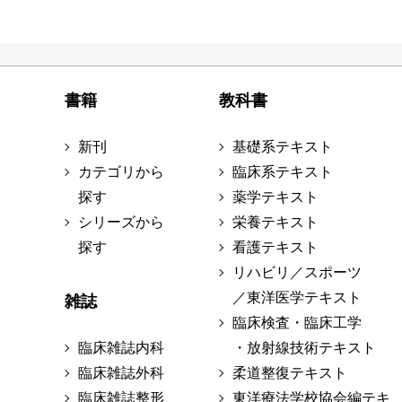
書籍
教科書
新刊
基礎系テキスト
カテゴリから
臨床系テキスト
探す
薬学テキスト
シリーズから
栄養テキスト
探す
看護テキスト
リハビリ／スポーツ
／東洋医学テキスト
雑誌
臨床検査・臨床工学
臨床雑誌内科
・放射線技術テキスト
臨床雑誌外科
柔道整復テキスト
臨床雑誌整形
東洋療法学校協会編テキ