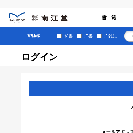
書 籍
和書
洋書
洋雑誌
商品検索
ログイン
メールアドレ