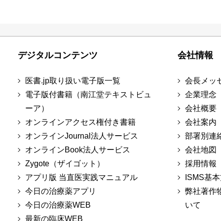
デジタルコンテンツ
会社情報
医書.jp取り扱い電子版一覧
会長メッ
電子版付書籍（南江堂テキストビュ
企業理念
ーア）
会社概要
オンラインアクセス権付き書籍
会社案内
オンラインJournal法人サービス
部署別連
オンラインBook法人サービス
会社地図
Zygote（ザイゴット）
採用情報
アプリ版 当直医実践マニュアル
ISMS基
今日の治療薬アプリ
弊社著作
今日の治療薬WEB
いて
最新の臨床WEB