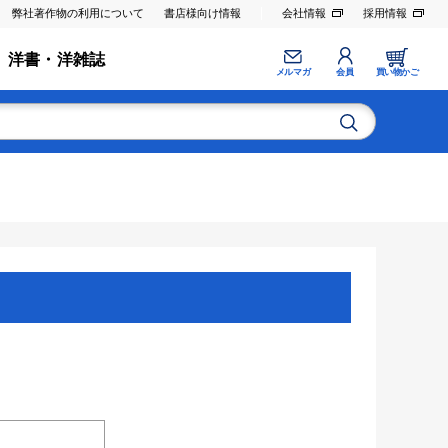
弊社著作物の利用について
書店様向け情報
会社情報
採用情報
洋書・洋雑誌
メルマガ
会員
買い物かご
。