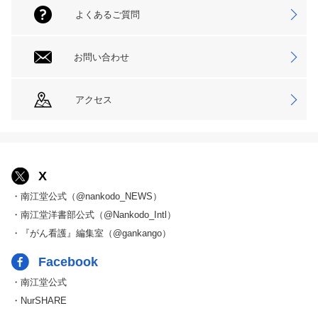
よくあるご質問
お問い合わせ
アクセス
X
・南江堂公式（@nankodo_NEWS）
・南江堂洋書部公式（@Nankodo_Intl）
・『がん看護』編集室（@gankango）
Facebook
・南江堂公式
・NurSHARE