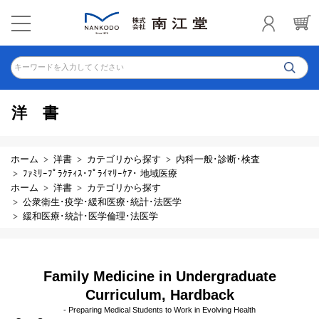
キーワードを入力してください
洋書
ホーム
洋書
カテゴリから探す
内科一般･診断･検査
ﾌｧﾐﾘｰﾌﾟﾗｸﾃｨｽ･ﾌﾟﾗｲﾏﾘｰｹｱ･ 地域医療
ホーム
洋書
カテゴリから探す
公衆衛生･疫学･緩和医療･統計･法医学
緩和医療･統計･医学倫理･法医学
Family Medicine in Undergraduate
Curriculum, Hardback
- Preparing Medical Students to Work in Evolving Health