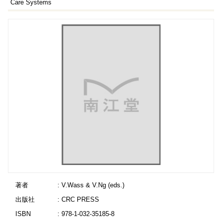
Care Systems
著者
: V.Wass & V.Ng (eds.)
出版社
: CRC PRESS
ISBN
: 978-1-032-35185-8