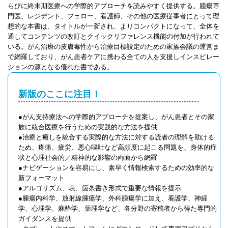
らびに終末期医療への学際的アプローチを読みやすく提供する。腫瘍専
門医、レジデント、フェロー、看護師、その他の医療従事者にとって理
想的な本書は、タイトルが一新され、よりコンパクトになって、全体を
通してコンテンツの改訂とクイックリファレンス機能の付加が行われて
いる。がん治療の皮膚毒性から治療目標設定のための家族会議の運営ま
で網羅しており、がん患者ケアに携わる全ての人を支援しインスピレー
ションの源となる優れた書である。
新版のここに注目！
●がん支持療法への学際的アプローチを提案し、がん患者とその家
族に統合医療を行うための実践的な方法を提供
●治療と癒しを統合する実際的な方法に対する読者の理解を助ける
ため、疼痛、疲労、悪心嘔吐など高頻度に起こる問題を、身体的症
状と心理社会的／精神的な影響の両面から網羅
●ナビゲーションを容易にし、素早く情報検索するための効率的な
新フォーマット
●アルゴリズム、表、箇条書き形式で重要な情報を提示
●腫瘍内科学、放射線腫瘍学、外科腫瘍学に加え、看護学、神経
学、心理学、麻酔学、薬理学など、各分野の寄稿者から得た専門的
ガイダンスを提供