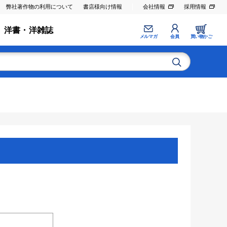
弊社著作物の利用について
書店様向け情報
会社情報
採用情報
洋書・洋雑誌
メルマガ
会員
買い物かご
。