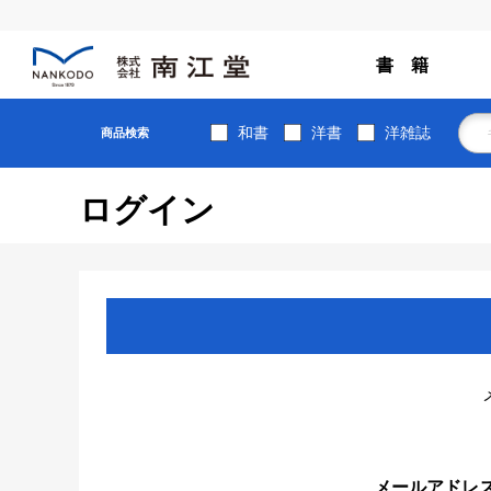
書 籍
和書
洋書
洋雑誌
商品検索
ログイン
メールアドレ