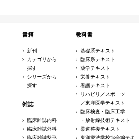
書籍
教科書
新刊
基礎系テキスト
カテゴリから
臨床系テキスト
探す
薬学テキスト
シリーズから
栄養テキスト
探す
看護テキスト
リハビリ／スポーツ
／東洋医学テキスト
雑誌
臨床検査・臨床工学
臨床雑誌内科
・放射線技術テキスト
臨床雑誌外科
柔道整復テキスト
臨床雑誌整形
東洋療法学校協会編テキ