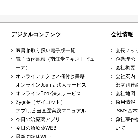
デジタルコンテンツ
会社情報
医書.jp取り扱い電子版一覧
会長メッ
電子版付書籍（南江堂テキストビュ
企業理念
ーア）
会社概要
オンラインアクセス権付き書籍
会社案内
オンラインJournal法人サービス
部署別連
オンラインBook法人サービス
会社地図
Zygote（ザイゴット）
採用情報
アプリ版 当直医実践マニュアル
ISMS基
今日の治療薬アプリ
弊社著作
今日の治療薬WEB
いて
最新の臨床WEB