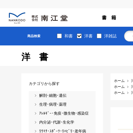
書 籍
和書
洋書
洋雑誌
商品検索
洋書
ホーム
カテゴリから探す
ホーム
ホーム
解剖･細胞･遺伝
生理･病理･薬理
ｱﾚﾙｷﾞｰ･免疫･微生物･感染症
内分泌･代謝･生化学
ﾘｳﾏﾁ･ｽﾎﾟｰﾂ･ﾘﾊﾋﾞﾘ･老年病