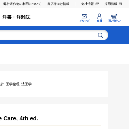
弊社著作物の利用について
書店様向け情報
会社情報
採用情報
洋書・洋雑誌
メルマガ
会員
買い物かご
統計･医学倫理･法医学
 Care, 4th ed.