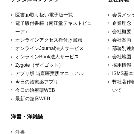
医書.jp取り扱い電子版一覧
会長メッ
電子版付書籍（南江堂テキストビュ
企業理念
ーア）
会社概要
オンラインアクセス権付き書籍
会社案内
オンラインJournal法人サービス
部署別連
オンラインBook法人サービス
会社地図
Zygote（ザイゴット）
採用情報
アプリ版 当直医実践マニュアル
ISMS基
今日の治療薬アプリ
弊社著作
今日の治療薬WEB
いて
最新の臨床WEB
洋書・洋雑誌
洋書