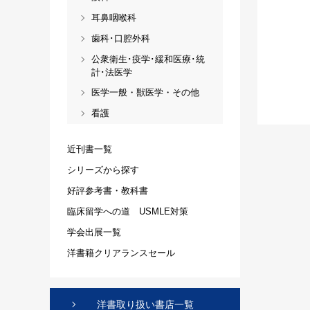
耳鼻咽喉科
歯科･口腔外科
公衆衛生･疫学･緩和医療･統
計･法医学
医学一般・獣医学・その他
看護
近刊書一覧
シリーズから探す
好評参考書・教科書
臨床留学への道 USMLE対策
学会出展一覧
洋書籍クリアランスセール
洋書取り扱い書店一覧