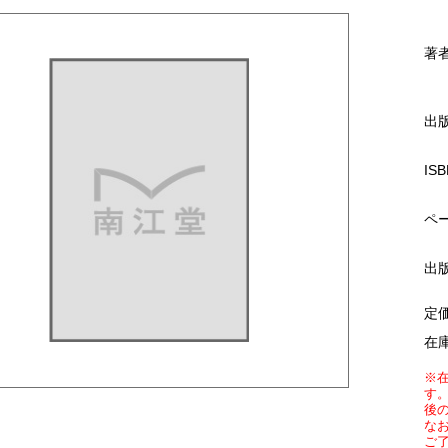
著
出
ISB
ペ
出
定
在
※
す
後
な
ご