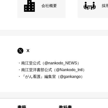
会社概要
採
X
・南江堂公式（@nankodo_NEWS）
・南江堂洋書部公式（@Nankodo_Intl）
・『がん看護』編集室（@gankango）
書籍
教科書