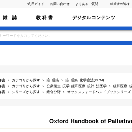
ご利用ガイド
お問い合わせ
よくあるご質問
執筆者の皆様
雑 誌
教 科 書
デジタルコンテンツ
洋書
カテゴリから探す
癌･腫瘍
癌･腫瘍･化学療法(BRM)
洋書
カテゴリから探す
公衆衛生･疫学･緩和医療･統計･法医学
緩和医療･
洋書
シリーズから探す
総合分野
オックスフォードハンドブックシリーズ
Oxford Handbook of Palliative