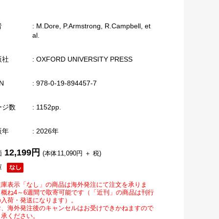
者
: M.Dore, P.Armstrong, R.Campbell, et
al.
版社
: OXFORD UNIVERSITY PRESS
N
: 978-0-19-894457-7
ージ数
: 1152pp.
版年
: 2026年
12,199円
価
(本体11,090円 ＋ 税)
庫
在庫表示「なし」の商品は海外発注にて注文を承りま
。概ね4～6週間で取寄可能です（「近刊」の商品は刊行
の入荷・発送になります）。
お、海外発注後のキャンセルはお受けできかねますので
了承ください。