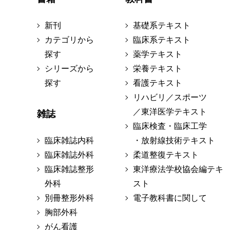
新刊
基礎系テキスト
カテゴリから
臨床系テキスト
探す
薬学テキスト
シリーズから
栄養テキスト
探す
看護テキスト
リハビリ／スポーツ
／東洋医学テキスト
雑誌
臨床検査・臨床工学
臨床雑誌内科
・放射線技術テキスト
臨床雑誌外科
柔道整復テキスト
臨床雑誌整形
東洋療法学校協会編テキ
外科
スト
別冊整形外科
電子教科書に関して
胸部外科
がん看護