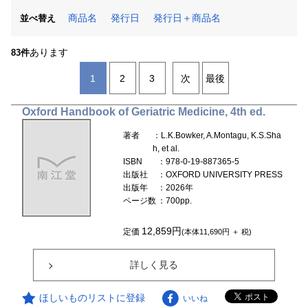
商品名
発行日
発行日＋商品名
並べ替え
あります
83件
1
2
3
次
最後
Oxford Handbook of Geriatric Medicine, 4th ed.
著者
：L.K.Bowker, A.Montagu, K.S.Sha
h, et al.
ISBN
：978-0-19-887365-5
出版社
：OXFORD UNIVERSITY PRESS
出版年
：2026年
ページ数
：700pp.
12,859円
定価
(本体11,690円 ＋ 税)
詳しく見る
ほしいものリストに登録
いいね