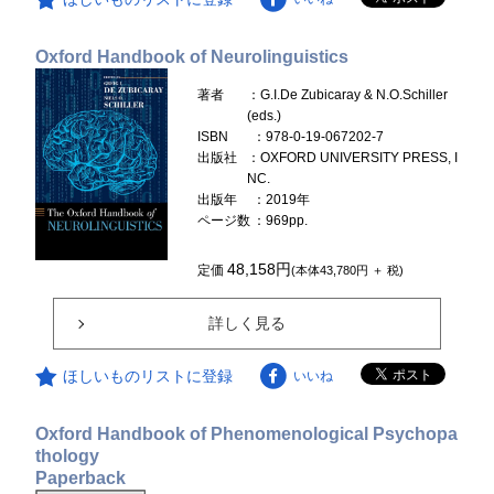
Oxford Handbook of Neurolinguistics
著者
：G.I.De Zubicaray & N.O.Schiller
(eds.)
ISBN
：978-0-19-067202-7
出版社
：OXFORD UNIVERSITY PRESS, I
NC.
出版年
：2019年
ページ数
：969pp.
48,158円
定価
(本体43,780円 ＋ 税)
詳しく見る
ほしいものリストに登録
いいね
Oxford Handbook of Phenomenological Psychopa
thology
Paperback