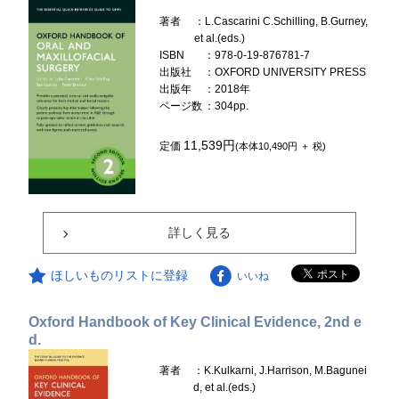
著者
：L.Cascarini C.Schilling, B.Gurney,
et al.(eds.)
ISBN
：978-0-19-876781-7
出版社
：OXFORD UNIVERSITY PRESS
出版年
：2018年
ページ数
：304pp.
11,539円
定価
(本体10,490円 ＋ 税)
詳しく見る
ほしいものリストに登録
いいね
Oxford Handbook of Key Clinical Evidence, 2nd e
d.
著者
：K.Kulkarni, J.Harrison, M.Bagunei
d, et al.(eds.)