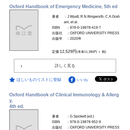
Oxford Handbook of Emergency Medicine, 5th ed
著者
：J.Wyatt, R.N.Illingworth, C.A.Grah
am, et al.
ISBN
：978-0-19878-419-7
出版社
：OXFORD UNIVERSITY PRESS
出版年
：2020年
12,529円
定価
(本体11,390円 ＋ 税)
詳しく見る
ほしいものリストに登録
いいね
Oxford Handbook of Clinical Immunology & Allerg
y,
4th ed.
著者
：G.Spickett (ed.)
ISBN
：978-0-19878-952-9
出版社
：OXFORD UNIVERSITY PRESS