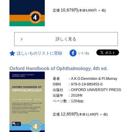
10,879円
定価
(本体9,890円 ＋ 税)
詳しく見る
ほしいものリストに登録
いいね
Oxford Handbook of Ophthalmology, 4th ed.
著者
：A.K.O.Denniston & P.I.Murray
ISBN
：978-0-19-880455-0
出版社
：OXFORD UNIVERSITY PRESS
出版年
：2018年
ページ数
：1204pp.
12,859円
定価
(本体11,690円 ＋ 税)