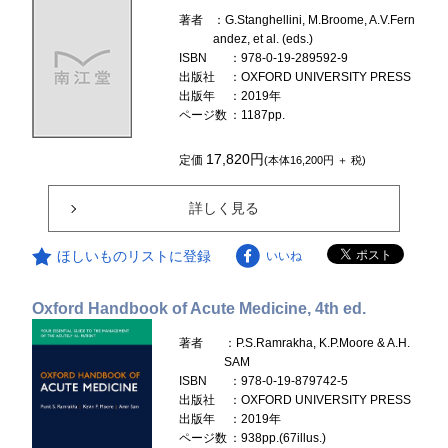
著者
：G.Stanghellini, M.Broome, A.V.Fern
andez, et al. (eds.)
ISBN
：978-0-19-289592-9
出版社
：OXFORD UNIVERSITY PRESS
出版年
：2019年
ページ数
：1187pp.
17,820円
定価
(本体16,200円 ＋ 税)
詳しく見る
ほしいものリストに登録
いいね
Oxford Handbook of Acute Medicine, 4th ed.
著者
：P.S.Ramrakha, K.P.Moore & A.H.
SAM
ISBN
：978-0-19-879742-5
出版社
：OXFORD UNIVERSITY PRESS
出版年
：2019年
ページ数
：938pp.(67illus.)