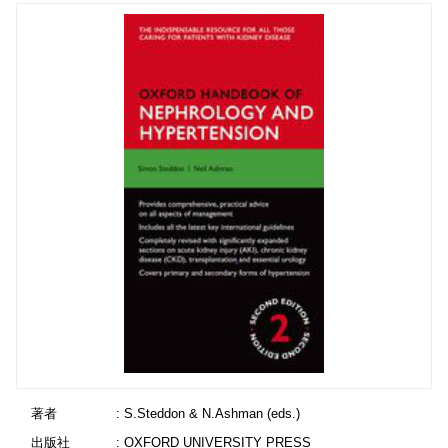
著者
: S.Steddon & N.Ashman (eds.)
出版社
: OXFORD UNIVERSITY PRESS