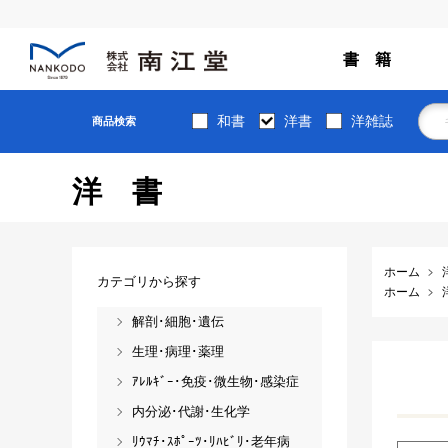
書 籍
和書
洋書
洋雑誌
商品検索
洋書
ホーム
カテゴリから探す
ホーム
解剖･細胞･遺伝
生理･病理･薬理
ｱﾚﾙｷﾞｰ･免疫･微生物･感染症
内分泌･代謝･生化学
ﾘｳﾏﾁ･ｽﾎﾟｰﾂ･ﾘﾊﾋﾞﾘ･老年病