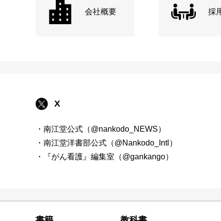
会社概要
採
X
・南江堂公式（@nankodo_NEWS）
・南江堂洋書部公式（@Nankodo_Intl）
・『がん看護』編集室（@gankango）
書籍
教科書