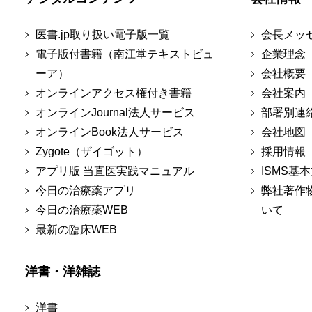
医書.jp取り扱い電子版一覧
会長メッ
電子版付書籍（南江堂テキストビュ
企業理念
ーア）
会社概要
オンラインアクセス権付き書籍
会社案内
オンラインJournal法人サービス
部署別連
オンラインBook法人サービス
会社地図
Zygote（ザイゴット）
採用情報
アプリ版 当直医実践マニュアル
ISMS基
今日の治療薬アプリ
弊社著作
今日の治療薬WEB
いて
最新の臨床WEB
洋書・洋雑誌
洋書