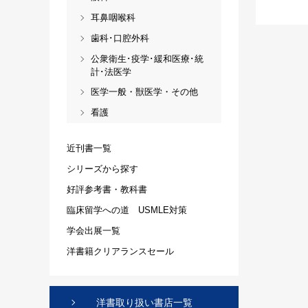
耳鼻咽喉科
歯科･口腔外科
公衆衛生･疫学･緩和医療･統
計･法医学
医学一般・獣医学・その他
看護
近刊書一覧
シリーズから探す
好評参考書・教科書
臨床留学への道 USMLE対策
学会出展一覧
洋書籍クリアランスセール
洋書取り扱い書店一覧