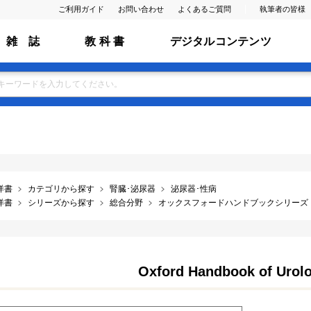
ご利用ガイド
お問い合わせ
よくあるご質問
執筆者の皆様
雑 誌
教 科 書
デジタルコンテンツ
洋書
カテゴリから探す
腎臓･泌尿器
泌尿器･性病
洋書
シリーズから探す
総合分野
オックスフォードハンドブックシリーズ
Oxford Handbook of Urolo