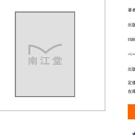
著
出
ISB
ペ
出
定
在