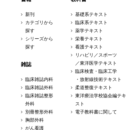
新刊
基礎系テキスト
カテゴリから
臨床系テキスト
探す
薬学テキスト
シリーズから
栄養テキスト
探す
看護テキスト
リハビリ／スポーツ
／東洋医学テキスト
雑誌
臨床検査・臨床工学
臨床雑誌内科
・放射線技術テキスト
臨床雑誌外科
柔道整復テキスト
臨床雑誌整形
東洋療法学校協会編テキ
外科
スト
別冊整形外科
電子教科書に関して
胸部外科
がん看護