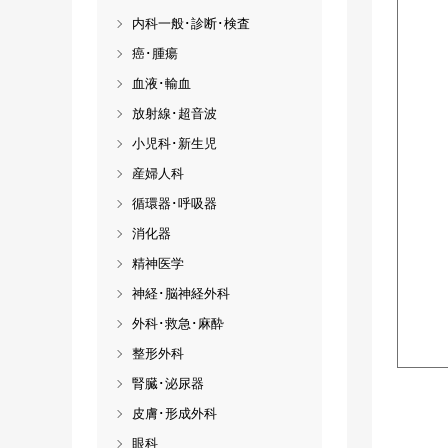
内科一般･診断･検査
癌･腫瘍
血液･輸血
放射線･超音波
小児科･新生児
産婦人科
循環器･呼吸器
消化器
精神医学
神経･脳神経外科
外科･救急･麻酔
整形外科
腎臓･泌尿器
皮膚･形成外科
眼科