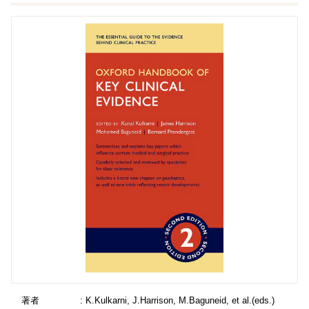
著者
: K.Kulkarni, J.Harrison, M.Baguneid, et al.(eds.)