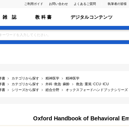
ご利用ガイド
お問い合わせ
よくあるご質問
執筆者の皆様
雑 誌
教 科 書
デジタルコンテンツ
洋書
カテゴリから探す
精神医学
精神医学
洋書
カテゴリから探す
外科･救急･麻酔
救急･重篤･CCU･ICU
洋書
シリーズから探す
総合分野
オックスフォードハンドブックシリーズ
Oxford Handbook of Behavioral Em