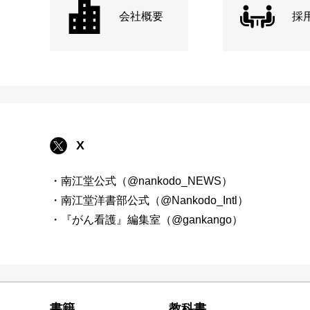
会社概要
採
X
・南江堂公式（@nankodo_NEWS）
・南江堂洋書部公式（@Nankodo_Intl）
・『がん看護』編集室（@gankango）
書籍
教科書