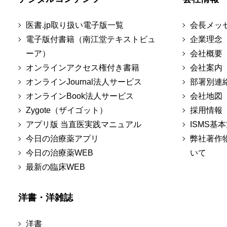
医書.jp取り扱い電子版一覧
会長メッ
電子版付書籍（南江堂テキストビュ
企業理念
ーア）
会社概要
オンラインアクセス権付き書籍
会社案内
オンラインJournal法人サービス
部署別連
オンラインBook法人サービス
会社地図
Zygote（ザイゴット）
採用情報
アプリ版 当直医実践マニュアル
ISMS基
今日の治療薬アプリ
弊社著作
今日の治療薬WEB
いて
最新の臨床WEB
洋書・洋雑誌
洋書