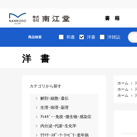
書 籍
和書
洋書
洋雑誌
商品検索
洋書
ホーム
カテゴリから探す
ホーム
ホーム
解剖･細胞･遺伝
生理･病理･薬理
ｱﾚﾙｷﾞｰ･免疫･微生物･感染症
内分泌･代謝･生化学
ﾘｳﾏﾁ･ｽﾎﾟｰﾂ･ﾘﾊﾋﾞﾘ･老年病