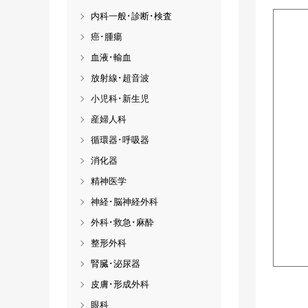
内科一般･診断･検査
癌･腫瘍
血液･輸血
放射線･超音波
小児科･新生児
産婦人科
循環器･呼吸器
消化器
精神医学
神経･脳神経外科
外科･救急･麻酔
整形外科
腎臓･泌尿器
皮膚･形成外科
眼科