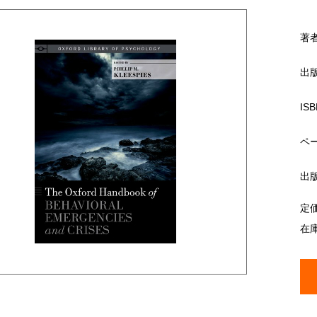
著
出
ISB
ペ
出
定
在