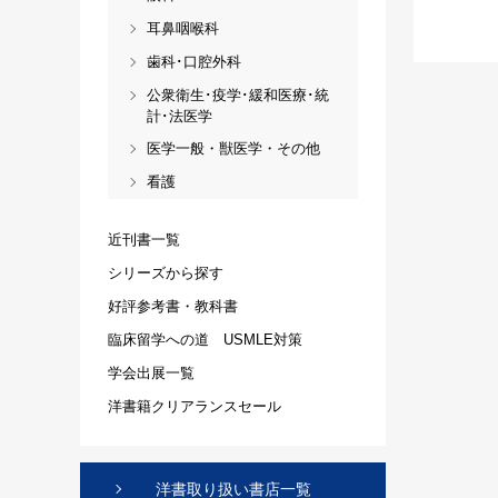
耳鼻咽喉科
歯科･口腔外科
公衆衛生･疫学･緩和医療･統
計･法医学
医学一般・獣医学・その他
看護
近刊書一覧
シリーズから探す
好評参考書・教科書
臨床留学への道 USMLE対策
学会出展一覧
洋書籍クリアランスセール
洋書取り扱い書店一覧