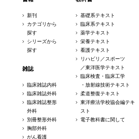
新刊
基礎系テキスト
カテゴリから
臨床系テキスト
探す
薬学テキスト
シリーズから
栄養テキスト
探す
看護テキスト
リハビリ／スポーツ
／東洋医学テキスト
雑誌
臨床検査・臨床工学
臨床雑誌内科
・放射線技術テキスト
臨床雑誌外科
柔道整復テキスト
臨床雑誌整形
東洋療法学校協会編テキ
外科
スト
別冊整形外科
電子教科書に関して
胸部外科
がん看護