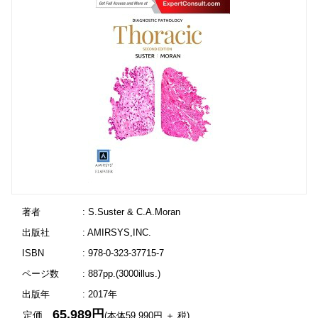
著者
: S.Suster & C.A.Moran
出版社
: AMIRSYS,INC.
ISBN
: 978-0-323-37715-7
ページ数
: 887pp.(3000illus.)
出版年
: 2017年
65,989円
定価
(本体59,990円 ＋ 税)