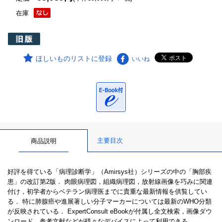
在庫
ほしいものリストに登録
いいね
主要目次
商品説明
好評を得ている「病理診断学」（Amirsys社）シリーズの中の「胸部疾
患」の改訂第2版． 肉眼病理図，組織病理図，放射線画像を巧みに関連
付け，初学者からベテラン病理医までに貴重な最新情報を供覧してい
る． 特に肺腺癌や進展著しい分子マーカーについては最新のWHO分類
が反映されている． ExpertConsult eBookが付属し全文検索，画像ダウ
ンロード，参考文献などが様々なデバイスによって利用できる．