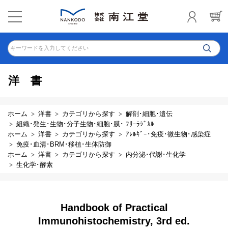
キーワードを入力してください
洋書
ホーム
洋書
カテゴリから探す
解剖･細胞･遺伝
組織･発生･生物･分子生物･細胞･膜･ ﾌﾘｰﾗｼﾞｶﾙ
ホーム
洋書
カテゴリから探す
ｱﾚﾙｷﾞｰ･免疫･微生物･感染症
免疫･血清･BRM･移植･生体防御
ホーム
洋書
カテゴリから探す
内分泌･代謝･生化学
生化学･酵素
Handbook of Practical
Immunohistochemistry, 3rd ed.