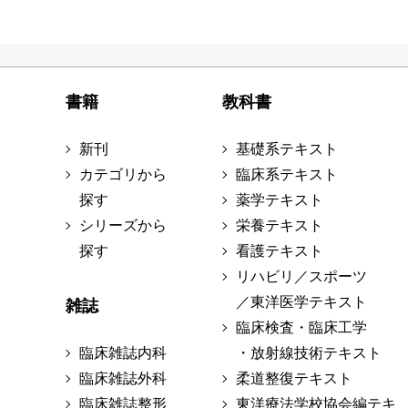
書籍
教科書
新刊
基礎系テキスト
カテゴリから
臨床系テキスト
探す
薬学テキスト
シリーズから
栄養テキスト
探す
看護テキスト
リハビリ／スポーツ
／東洋医学テキスト
雑誌
臨床検査・臨床工学
臨床雑誌内科
・放射線技術テキスト
臨床雑誌外科
柔道整復テキスト
臨床雑誌整形
東洋療法学校協会編テキ