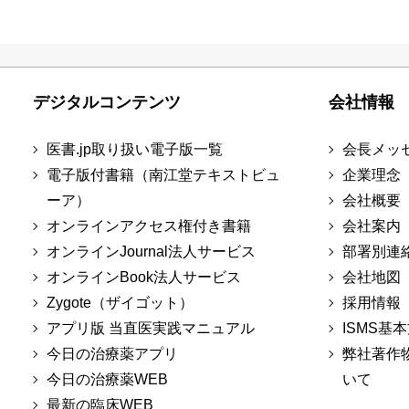
デジタルコンテンツ
会社情報
医書.jp取り扱い電子版一覧
会長メッ
電子版付書籍（南江堂テキストビュ
企業理念
ーア）
会社概要
オンラインアクセス権付き書籍
会社案内
オンラインJournal法人サービス
部署別連
オンラインBook法人サービス
会社地図
Zygote（ザイゴット）
採用情報
アプリ版 当直医実践マニュアル
ISMS基
今日の治療薬アプリ
弊社著作
今日の治療薬WEB
いて
最新の臨床WEB