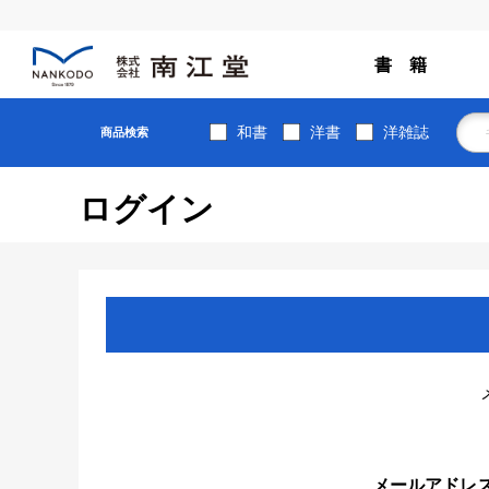
書 籍
和書
洋書
洋雑誌
商品検索
ログイン
メールアドレ