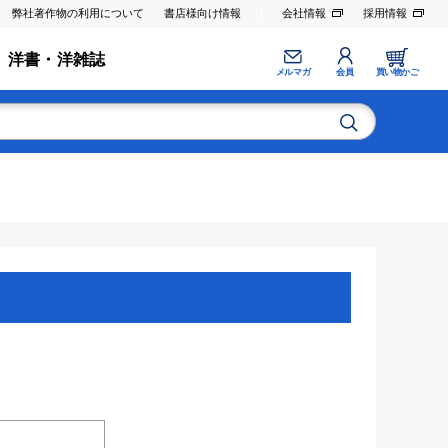
弊社著作物の利用について
書店様向け情報
会社情報
採用情報
洋書・洋雑誌
メルマガ
会員
買い物かご
。