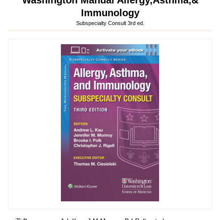
Washington Manual Allergy,Asthma,&
Immunology
Subspecialty Consult 3rd ed.