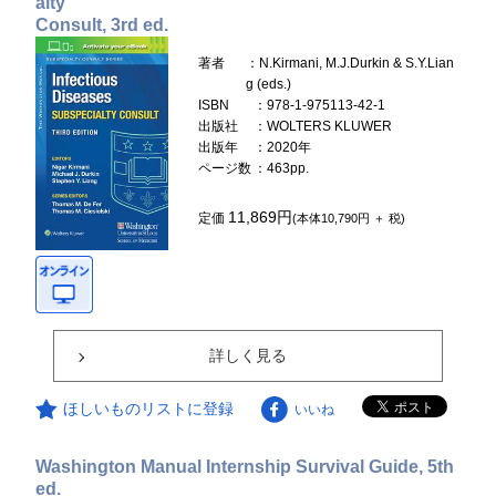
alty
Consult, 3rd ed.
著者
：N.Kirmani, M.J.Durkin & S.Y.Lian
g (eds.)
ISBN
：978-1-975113-42-1
出版社
：WOLTERS KLUWER
出版年
：2020年
ページ数
：463pp.
11,869円
定価
(本体10,790円 ＋ 税)
詳しく見る
ほしいものリストに登録
いいね
Washington Manual Internship Survival Guide, 5th
ed.