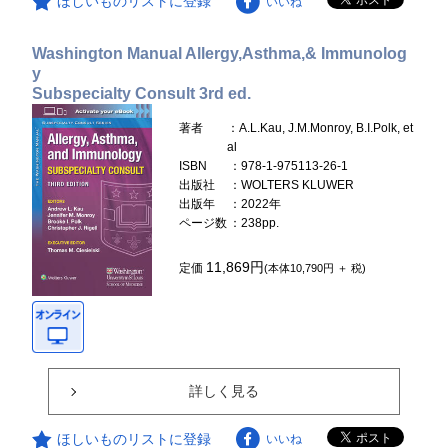
ほしいものリストに登録
いいね
Washington Manual Allergy,Asthma,& Immunolog
y
Subspecialty Consult 3rd ed.
著者
：A.L.Kau, J.M.Monroy, B.I.Polk, et
al
ISBN
：978-1-975113-26-1
出版社
：WOLTERS KLUWER
出版年
：2022年
ページ数
：238pp.
11,869円
定価
(本体10,790円 ＋ 税)
詳しく見る
ほしいものリストに登録
いいね