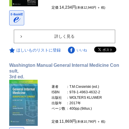
14,234円
定価
(本体12,940円 ＋ 税)
詳しく見る
ほしいものリストに登録
いいね
Washington Manual General Internal Medicine Con
sult,
3rd ed.
著者
：T.M.Ciesielski (ed.)
ISBN
：978-1-4963-4632-2
出版社
：WOLTERS KLUWER
出版年
：2017年
ページ数
：400pp.(9illus.)
11,869円
定価
(本体10,790円 ＋ 税)