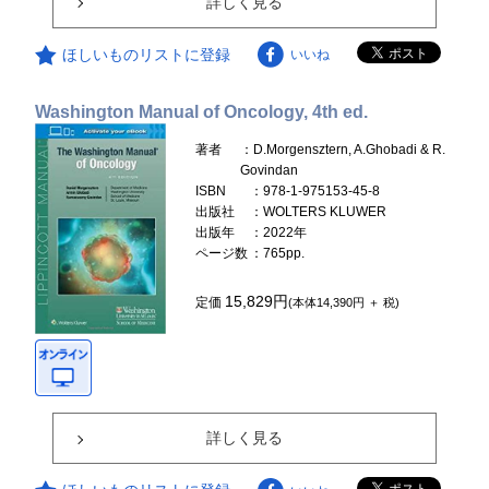
詳しく見る
ほしいものリストに登録
いいね
Washington Manual of Oncology, 4th ed.
著者
：D.Morgensztern, A.Ghobadi & R.
Govindan
ISBN
：978-1-975153-45-8
出版社
：WOLTERS KLUWER
出版年
：2022年
ページ数
：765pp.
15,829円
定価
(本体14,390円 ＋ 税)
詳しく見る