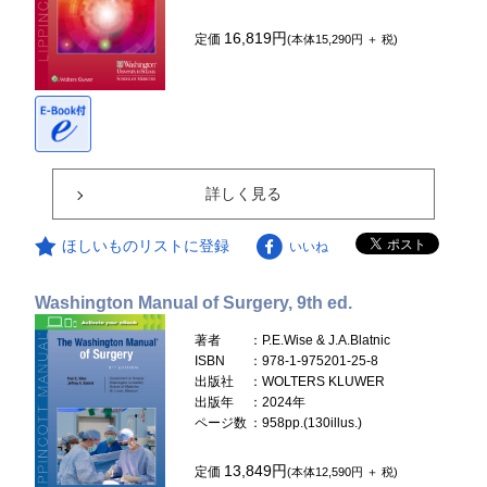
16,819円
定価
(本体15,290円 ＋ 税)
詳しく見る
ほしいものリストに登録
いいね
Washington Manual of Surgery, 9th ed.
著者
：P.E.Wise & J.A.Blatnic
ISBN
：978-1-975201-25-8
出版社
：WOLTERS KLUWER
出版年
：2024年
ページ数
：958pp.(130illus.)
13,849円
定価
(本体12,590円 ＋ 税)