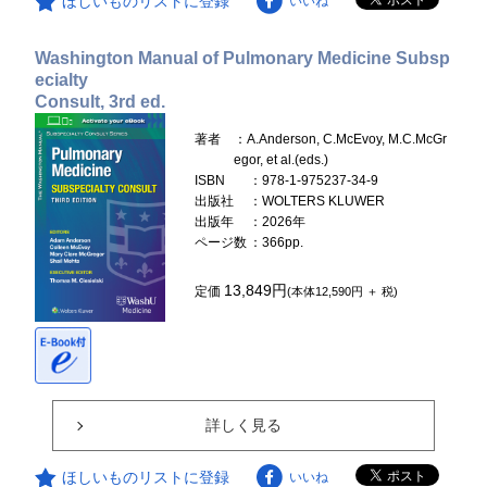
ほしいものリストに登録
いいね
Washington Manual of Pulmonary Medicine Subsp
ecialty
Consult, 3rd ed.
著者
：A.Anderson, C.McEvoy, M.C.McGr
egor, et al.(eds.)
ISBN
：978-1-975237-34-9
出版社
：WOLTERS KLUWER
出版年
：2026年
ページ数
：366pp.
13,849円
定価
(本体12,590円 ＋ 税)
詳しく見る
ほしいものリストに登録
いいね