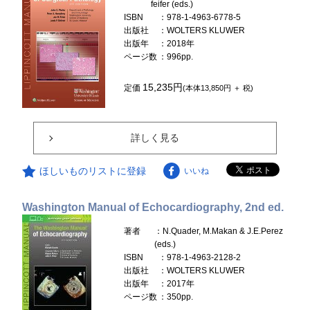
feifer (eds.)
ISBN
：978-1-4963-6778-5
出版社
：WOLTERS KLUWER
出版年
：2018年
ページ数
：996pp.
15,235円
定価
(本体13,850円 ＋ 税)
詳しく見る
ほしいものリストに登録
いいね
Washington Manual of Echocardiography, 2nd ed.
著者
：N.Quader, M.Makan & J.E.Perez
(eds.)
ISBN
：978-1-4963-2128-2
出版社
：WOLTERS KLUWER
出版年
：2017年
ページ数
：350pp.