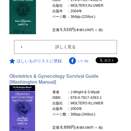
出版社
：WOLTERS KLUWER
出版年
：2004年
ページ数
：364pp.(22illus.)
5,533円
定価
(本体5,030円 ＋ 税)
詳しく見る
ほしいものリストに登録
いいね
Obstetrics & Gynecology Survival Guide
(Washington Manual)
著者
：J.Wright & S.Wyatt
ISBN
：978-0-7817-4363-1
出版社
：WOLTERS KLUWER
出版年
：2003年
ページ数
：386pp.(34illus.)
8,899円
定価
(本体8,090円 ＋ 税)