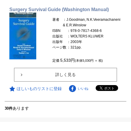
Surgery Survival Guide (Washington Manual)
著者
：J.Goodman, N.K.Veeramachaneni
& E.R.Winslow
ISBN
：978-0-7817-4368-6
出版社
：WOLTERS KLUWER
出版年
：2003年
ページ数
：321pp.
5,533円
定価
(本体5,030円 ＋ 税)
詳しく見る
ほしいものリストに登録
いいね
あります
30件