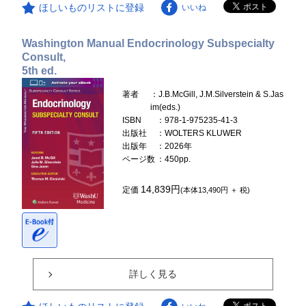
ほしいものリストに登録
いいね
Washington Manual Endocrinology Subspecialty
Consult,
5th ed.
著者
：J.B.McGill, J.M.Silverstein & S.Jas
im(eds.)
ISBN
：978-1-975235-41-3
出版社
：WOLTERS KLUWER
出版年
：2026年
ページ数
：450pp.
14,839円
定価
(本体13,490円 ＋ 税)
詳しく見る