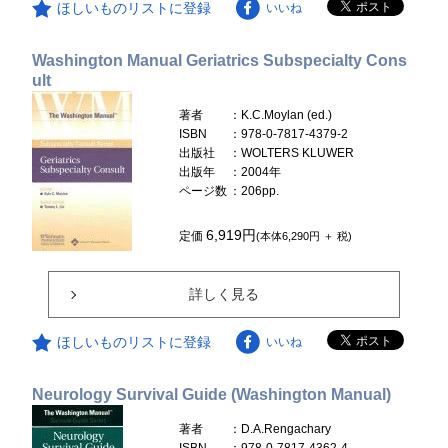
ほしいものリストに登録
いいね
Washington Manual Geriatrics Subspecialty Cons
ult
著者
：K.C.Moylan (ed.)
ISBN
：978-0-7817-4379-2
出版社
：WOLTERS KLUWER
出版年
：2004年
ページ数
：206pp.
6,919円
定価
(本体6,290円 ＋ 税)
詳しく見る
ほしいものリストに登録
いいね
Neurology Survival Guide (Washington Manual)
著者
：D.A.Rengachary
ISBN
：978-0-7817-4362-4