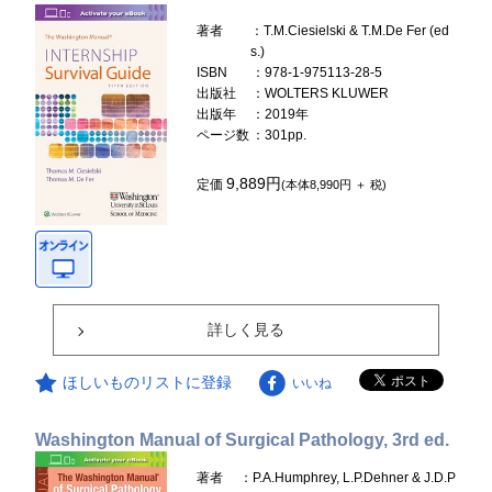
著者
：T.M.Ciesielski & T.M.De Fer (ed
s.)
ISBN
：978-1-975113-28-5
出版社
：WOLTERS KLUWER
出版年
：2019年
ページ数
：301pp.
9,889円
定価
(本体8,990円 ＋ 税)
詳しく見る
ほしいものリストに登録
いいね
Washington Manual of Surgical Pathology, 3rd ed.
著者
：P.A.Humphrey, L.P.Dehner & J.D.P