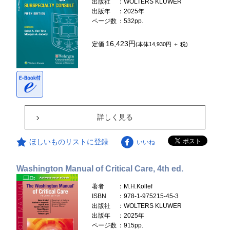
出版社
：WOLTERS KLUWER
出版年
：2025年
ページ数
：532pp.
16,423円
定価
(本体14,930円 ＋ 税)
詳しく見る
ほしいものリストに登録
いいね
Washington Manual of Critical Care, 4th ed.
著者
：M.H.Kollef
ISBN
：978-1-975215-45-3
出版社
：WOLTERS KLUWER
出版年
：2025年
ページ数
：915pp.