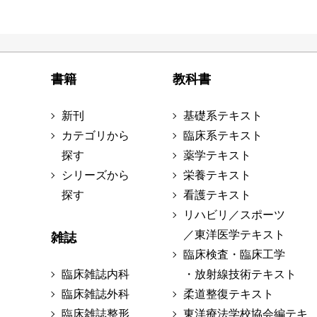
書籍
教科書
新刊
基礎系テキスト
カテゴリから
臨床系テキスト
探す
薬学テキスト
シリーズから
栄養テキスト
探す
看護テキスト
リハビリ／スポーツ
／東洋医学テキスト
雑誌
臨床検査・臨床工学
臨床雑誌内科
・放射線技術テキスト
臨床雑誌外科
柔道整復テキスト
臨床雑誌整形
東洋療法学校協会編テキ