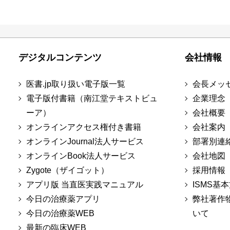
デジタルコンテンツ
会社情報
医書.jp取り扱い電子版一覧
会長メッ
電子版付書籍（南江堂テキストビュ
企業理念
ーア）
会社概要
オンラインアクセス権付き書籍
会社案内
オンラインJournal法人サービス
部署別連
オンラインBook法人サービス
会社地図
Zygote（ザイゴット）
採用情報
アプリ版 当直医実践マニュアル
ISMS基
今日の治療薬アプリ
弊社著作
今日の治療薬WEB
いて
最新の臨床WEB