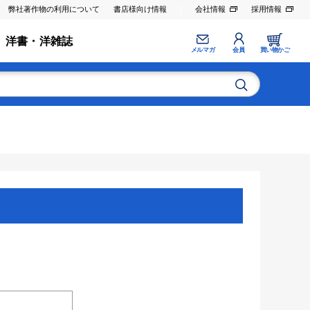
弊社著作物の利用について
書店様向け情報
会社情報
採用情報
洋書・洋雑誌
メルマガ
会員
買い物かご
。