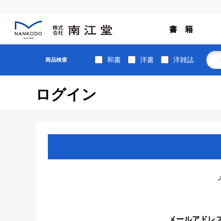
書 籍
和書
洋書
洋雑誌
商品検索
ログイン
メールアドレ