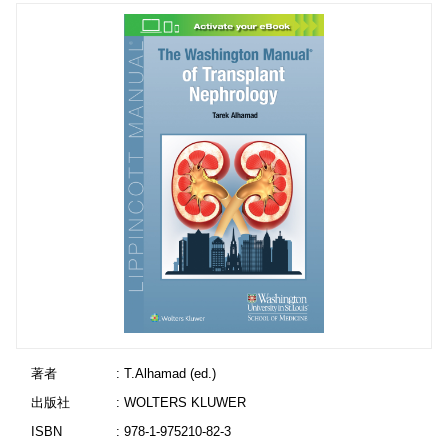
著者
: T.Alhamad (ed.)
出版社
: WOLTERS KLUWER
ISBN
: 978-1-975210-82-3