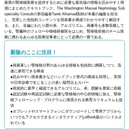
最善の腎移植医療を提供するために必要な最先端の情報を読みやすく簡
潔にまとめたテキストブック。The Washington Manual Nephrology Sub
specialty Consultの筆頭編者Tarek Alhamad医師が本書の編集を担当
し、充実した包括的コンテンツを箇条書き構成でわかりやすく解説す
る。また、全編にわたり図や表、アルゴリズム、画像等も多数収載して
いる。腎臓科のフェローや移植研修医をはじめ、腎移植前後のチーム医
療に携わるあらゆる医療従事者にとって必携の一冊である。
新版のここに注目！
●発展著しい腎移植分野のあらゆる情報を包括的に網羅しつつ、迅
速に参照できる構成
●読みやすい箇条書きなどハンドブック形式の構成を採用し、実習
や日常診療で生じることの多い疑問点もカバー
●視覚的に素早く確認できるアルゴリズム、表、図解を豊富に収載
●認定試験や再認定試験に必要な腎移植の中心的情報に加え、腎移
植フェローシップ・プログラムに推奨される教育カリキュラムも提
供
●タブレットやスマートフォンにダウンロードして専用アプリから
いつでもアクセスできるインタラクティブなeBook版がバンドルさ
れている