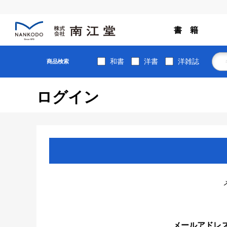
書 籍
和書
洋書
洋雑誌
商品検索
ログイン
メールアドレ