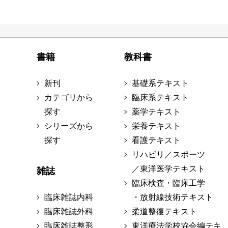
書籍
教科書
新刊
基礎系テキスト
カテゴリから
臨床系テキスト
探す
薬学テキスト
シリーズから
栄養テキスト
探す
看護テキスト
リハビリ／スポーツ
／東洋医学テキスト
雑誌
臨床検査・臨床工学
臨床雑誌内科
・放射線技術テキスト
臨床雑誌外科
柔道整復テキスト
臨床雑誌整形
東洋療法学校協会編テキ