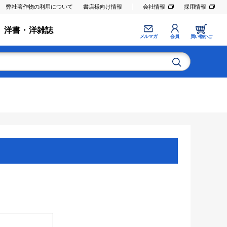
弊社著作物の利用について
書店様向け情報
会社情報
採用情報
洋書・洋雑誌
メルマガ
会員
買い物かご
。