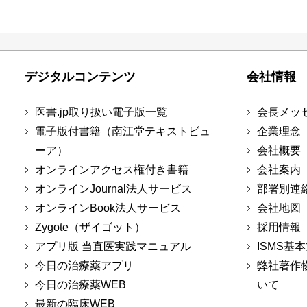
デジタルコンテンツ
会社情報
医書.jp取り扱い電子版一覧
会長メッ
電子版付書籍（南江堂テキストビュ
企業理念
ーア）
会社概要
オンラインアクセス権付き書籍
会社案内
オンラインJournal法人サービス
部署別連
オンラインBook法人サービス
会社地図
Zygote（ザイゴット）
採用情報
アプリ版 当直医実践マニュアル
ISMS基
今日の治療薬アプリ
弊社著作
今日の治療薬WEB
いて
最新の臨床WEB