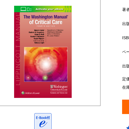
著
出
ISB
ペ
出
定
在