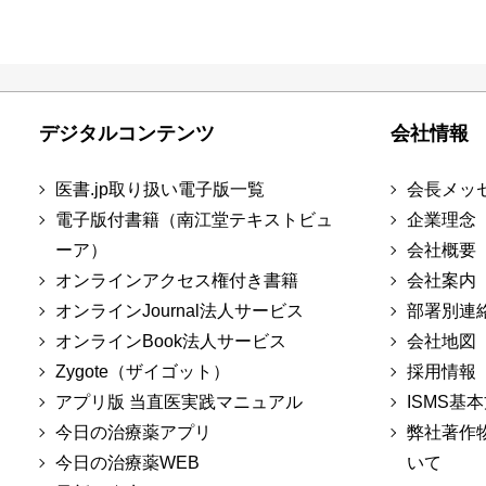
デジタルコンテンツ
会社情報
医書.jp取り扱い電子版一覧
会長メッ
電子版付書籍（南江堂テキストビュ
企業理念
ーア）
会社概要
オンラインアクセス権付き書籍
会社案内
オンラインJournal法人サービス
部署別連
オンラインBook法人サービス
会社地図
Zygote（ザイゴット）
採用情報
アプリ版 当直医実践マニュアル
ISMS基
今日の治療薬アプリ
弊社著作
今日の治療薬WEB
いて