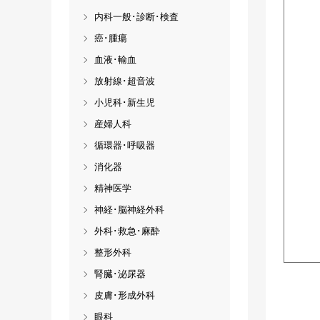
内科一般･診断･検査
癌･腫瘍
血液･輸血
放射線･超音波
小児科･新生児
産婦人科
循環器･呼吸器
消化器
精神医学
神経･脳神経外科
外科･救急･麻酔
整形外科
腎臓･泌尿器
皮膚･形成外科
眼科