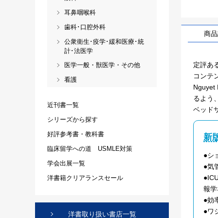
耳鼻咽喉科
歯科･口腔外科
商品
公衆衛生･疫学･緩和医療･統
計･法医学
定評ある
医学一般・獣医学・その他
コンテンツ
看護
Nguy
るよう
近刊書一覧
ベッド
シリーズから探す
好評参考書・教科書
新
臨床留学への道 USMLE対策
●シ
学会出展一覧
●気
●I
洋書籍クリアランスセール
報学
●効
●ワ
洋書取り扱い書店一覧