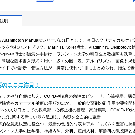
説明
Washington Manual®シリーズの1冊として、今日のクリティ
を含むハンドブック。Marin H. Kollef博士、Vladimir N. Despotovic博士
et Nguyen博士が編集を手掛け、ワシントン大学の研修医と教授陣も
、簡潔な箇条書き形式を用い、多くの図、表、アルゴリズム、画像も掲載
サイドでの診断・管理方法が、携帯に便利な1冊にまとめられ、指先で
版のここに注目！
ョックや敗血症に加え、COPDや喘息の急性エピソード、心筋梗塞、臓
管挿管やカテーテル治療の手順のほか、一般的な薬剤の副作用や薬物間
CUへの入り口としての救急部、心停止後の管理、高所疾患、COVID-1
などに関する新しい章を追加し、内容を全面的に更新
率的な意思決定に役立つ、最新の包括的な表やアルゴリズムを豊富に掲
シントン大学の医学部、神経内科、外科、産婦人科、麻酔科の教授陣と