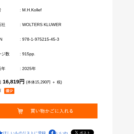
者
: M.H.Kollef
版社
: WOLTERS KLUWER
N
: 978-1-975215-45-3
ージ数
: 915pp.
版年
: 2025年
16,819円
価
(本体15,290円 ＋ 税)
庫
ほしいものリストに登録
いいね