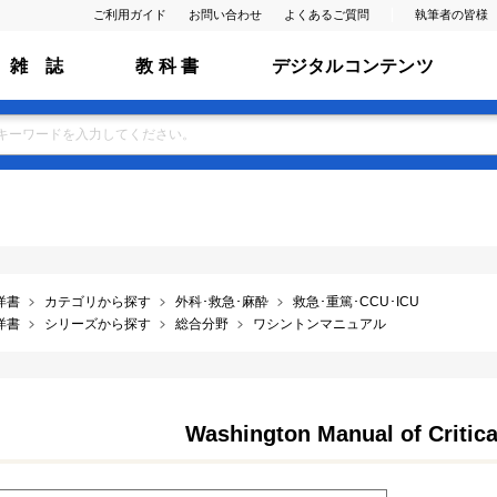
ご利用ガイド
お問い合わせ
よくあるご質問
執筆者の皆様
雑 誌
教 科 書
デジタルコンテンツ
洋書
カテゴリから探す
外科･救急･麻酔
救急･重篤･CCU･ICU
洋書
シリーズから探す
総合分野
ワシントンマニュアル
Washington Manual of Critical