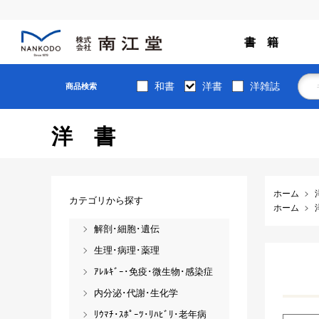
書 籍
和書
洋書
洋雑誌
商品検索
洋書
ホーム
カテゴリから探す
ホーム
解剖･細胞･遺伝
生理･病理･薬理
ｱﾚﾙｷﾞｰ･免疫･微生物･感染症
内分泌･代謝･生化学
ﾘｳﾏﾁ･ｽﾎﾟｰﾂ･ﾘﾊﾋﾞﾘ･老年病