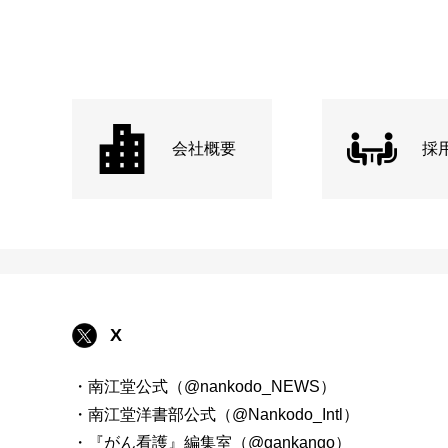
会社概要
採
X
・南江堂公式（@nankodo_NEWS）
・南江堂洋書部公式（@Nankodo_Intl）
・『がん看護』編集室（@gankango）